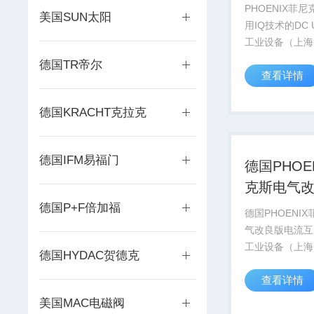
DC UPS
PHOENIX菲
美国SUN太阳
用IQ技术的DC
工业设备（上海
销售德国PHOEN
德国TR帝尔
查看详情
CONTACT菲
系列产品，部分
号库存现货，价
德国KRACHT克拉克
PHOENIX CON.
德国IFM易福门
德国PHOE
克斯电气
流互感器
德国P+F倍加福
德国PHOENI
气改良版电流互
工业设备（上海
德国HYDAC贺德克
销售德国PHOEN
查看详情
CONTACT菲
系列产品，部分
美国MAC电磁阀