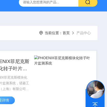
NHAIN海德汉角度编码器全系列介绍
0631-053BARKSDAL
当前位置：
首页
产品中心
OENIX菲尼克斯
化转子叶片监
统
NIX菲尼克斯模块化
片监测系统，珺菱工
（上海）有限公司销
HOENIX
看详情
TACT菲尼克斯电气全
品，部分菲尼克斯型