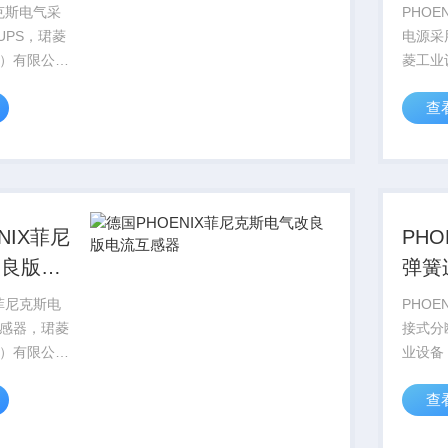
技术
尼克斯电气采
PHOE
 UPS，珺菱
电源采
）有限公司
菱工业
IX
司销售德
查
尼克斯电气全
CON
菲尼克斯型
系列产
格好，
号库存
..
PHOEN
NIX菲尼
PH
改良版电
弹簧
试端
X菲尼克斯电
PHOE
感器，珺菱
接式分
）有限公司
业设备
IX
售德国P
查
尼克斯电气全
CON
菲尼克斯型
系列产