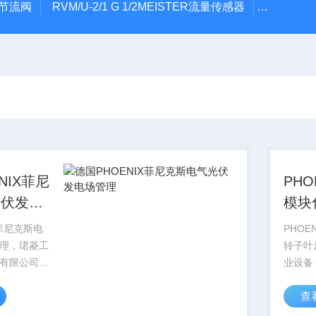
气节流阀
RVM/U-2/1 G 1/2MEISTER流量传感器
HEIDE
NIX菲尼
PH
光伏发电
模块
测系
X菲尼克斯电
PHOE
理，珺菱工
转子叶
有限公司销
业设备
X
售德国P
查
尼克斯电气全
CON
菲尼克斯型
系列产