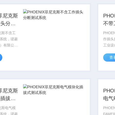
.
PHOEN
X菲尼克斯
PH
插头分断
不带
测试
尼克斯不含工
PHOE
系统，珺菱
作插头
）有限公司
工业设
IX
销售德国
查
尼克斯电气全
CON
菲尼克斯型
系列产
格好，
号库存
AC...
PHOEN
X菲尼克斯
PH
化插拔式
电气
测试
尼克斯电气模
PHOE
系统，珺菱
FAM