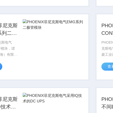
格好，
号库存
ACT...
PHOEN
X菲尼克斯
PHO
系列二极
CO
斯电
尼克斯电气
PHOE
块
管模块，珺
克斯电
海）有限公
菱工业
ENIX
司销售德
查
尼克斯电气全
CON
菲尼克斯型
系列产
格好，
号库存
AC...
PHOENI
X菲尼克斯
PH
Q技术的
不间