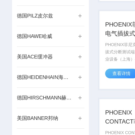
号库存现货，价
PHOENIX CONT
德国PILZ皮尔兹
PHOENI
电气插拔
德国HAWE哈威
试端子
PHOENIX菲
拔式分断测试端
美国ACE缓冲器
业设备（上海）
售德国PHOENI
查看详情
CONTACT菲
德国HEIDENHAIN海德汉
系列产品，部分
号库存现货，价
PHOENIX CONT
德国HIRSCHMANN赫斯曼
PHOENIX
美国BANNER邦纳
CONTAC
斯PACT
PHOENIX CO