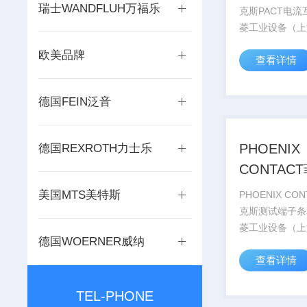
瑞士WANDFLUH万福乐
克斯PACT电
菱工业设备（上
司销售德国PHO
欧美品牌
查看详情
CONTACT菲
系列产品，部分
号库存现货，价
德国FEIN泛音
PHOENIX C...
PHOENIX
德国REXROTH力士乐
CONTAC
斯测试端
美国MTS美特斯
PHOENIX CO
头
克斯测试端子条
菱工业设备（上
德国WOERNER威纳
司销售德国PHO
查看详情
CONTACT菲
系列产品，部分
号库存现货，价
TEL-PHONE