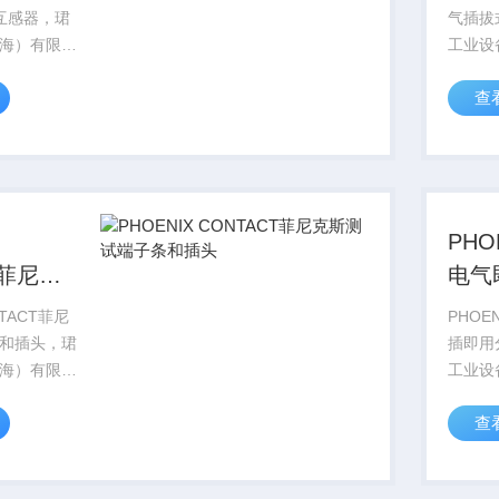
流互感器，珺
气插拔
海）有限公
工业设
ENIX
销售德国
查
尼克斯电气全
CON
菲尼克斯型
系列产
格好，
号库存
PHOEN
PH
T菲尼克
电气
子条和插
测试
NTACT菲尼
PHOE
和插头，珺
插即用
海）有限公
工业设
ENIX
销售德国
查
尼克斯电气全
CON
菲尼克斯型
系列产
格好，
号库存