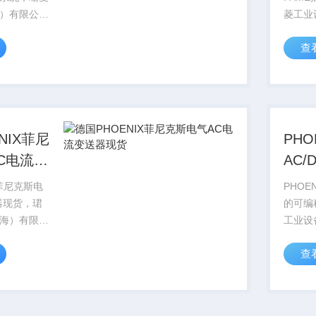
）有限公司
菱工业
IX
司销售德
查
尼克斯电气全
CON
菲尼克斯型
系列产
格好，
号库存
AC...
PHOEN
NIX菲尼
PH
C电流变
AC
流变
X菲尼克斯电
PHOE
器现货，珺
的可编
海）有限公
工业设
ENIX
销售德国
查
尼克斯电气全
CON
菲尼克斯型
系列产
格好，
号库存
A...
PHOEN