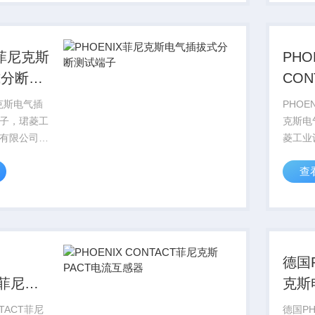
格好，
号库存
AC...
PHOEN
X菲尼克斯
PHO
式分断测
CO
斯电
尼克斯电气插
PHOE
子
子，珺菱工
克斯电
有限公司销
菱工业
X
司销售德
查
尼克斯电气全
CON
菲尼克斯型
系列产
格好，
号库存
ACT...
PHOENI
德国
T菲尼克
克斯
电流互感器
流互
NTACT菲尼
德国PH