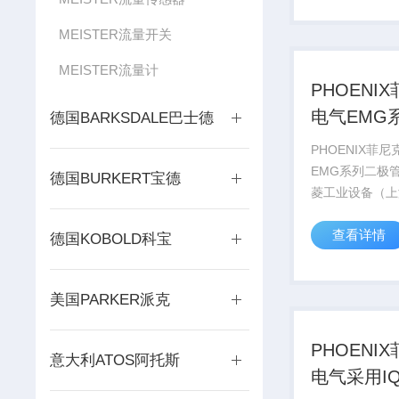
号库存现货，价
MEISTER流量开关
PHOENIX CONT
MEISTER流量计
PHOENI
电气EMG
德国BARKSDALE巴士德
管模块
PHOENIX菲
EMG系列二极
德国BURKERT宝德
菱工业设备（上
司销售德国PHO
查看详情
CONTACT菲
德国KOBOLD科宝
系列产品，部分
号库存现货，价
美国PARKER派克
PHOENIX CONT
PHOENI
意大利ATOS阿托斯
电气采用I