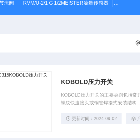
气节流阀
RVM/U-2/1 G 1/2MEISTER流量传感器
HEIDE
KOBOLD压力开关
KOBOLD压力开关的主要类别包括常
螺纹快速接头或铜管焊接式安装结构，
式连接方可供用户任意选定。
更新时间：2024-09-02