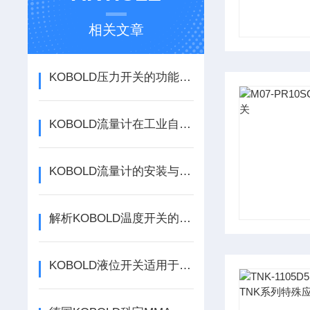
相关文章
KOBOLD压力开关的功能解析与应用指南
KOBOLD流量计在工业自动化中的重要作用
KOBOLD流量计的安装与调试指南
解析KOBOLD温度开关的技术特点
KOBOLD液位开关适用于哪些场景？