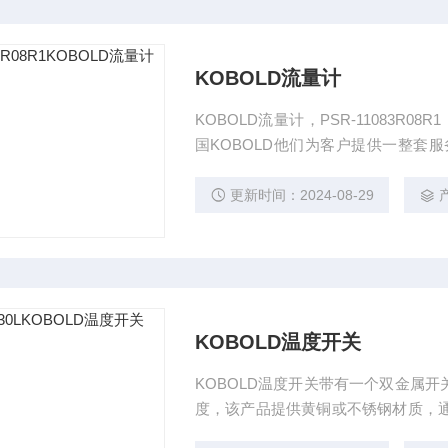
KOBOLD流量计
KOBOLD流量计，PSR-11083R
国KOBOLD他们为客户提供一整套
用。
更新时间：2024-08-29
KOBOLD温度开关
KOBOLD温度开关带有一个双金属
度，该产品提供黄铜或不锈钢材质，通
里。