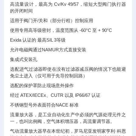
高流量设计，最高为 Cv/Kv 49/57，缩短大型阀门执行器
的开闭时间
适用于阀门开/关和（部分行程）控制应用
使用专用高等级密封，温度范围从 -60°C 至 + 90°C
Exida 认证的 最高SIL 3等级
允许电磁阀通过NAMUR方式直接安装
集成式安装孔
选配进气过滤器即使在没有过滤器减压阀的情况下也能避
免尘土进入（仅可用于先导控制回路）
选配的保护罩防止现场意外操作
经过 ATEX/IECEx、CUTR 以及 IP66/67 认证
不锈钢型号外表面符合NACE 标准
流量放大器，是工业自动化生产中必须的气源处理元件之
一，也叫比例阀，空气体积增压器，高流量调节器。
气动流量放大器早在本世纪初，罗马尼亚发明家亨利·科恩