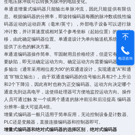
生电压脉冲或可以转换为脉冲的电阻变化。
单通道增量式编码器只能输出单脉冲流，因此只能提供有限信
息。根据编码器的分辨率，即旋转编码器每圈的脉冲数或线性编
码器运动的运动距离（毫米/英寸），外部电子设备可以进行脉
冲计数，并计算速度或相对某个参考坐标（起始位置）的轨道偏
移，由此确定编码器位置。单通道设计为单向输送机系统等应用
提供了出色的解决方案。
单通道编码器操作简单、牢固耐用且价格经济，但是它有一个重
电话咨询
要缺陷，即无法确定运动方向。确定运动方向需要编码器具有更
多输出（通常采用相位差为90°的双通道设计，实现通道"A"和通
道"B"独立输出）。由于双通道编码器的信号输出具有2个上升沿
和2个下降沿，因此有时也称为正交编码器。运动方向决定哪个
通道先到达高电平，这使得处理器可方便地监控运动方向。操作
人员可通过触 发一个或两个通道的脉冲前沿和后沿提高 编码器
分辨率--最大可提高4倍。
增量式编码器一般只适用于简单应用，无论控制设备是计数器、
PLC还是变频器，直接连接编码器和控制器即可。
增量式编码器和绝对式编码器的选择区别
，
绝对式编码器