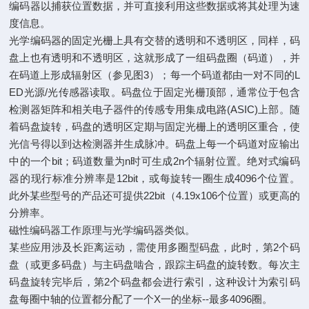
编码器以捕获位置数据，并可直接利用这些数据或将其处理为速
度信息。
光学编码器的固定光栅上具有交替的透明和不透明区，同样，码
盘上也有透明和不透明区，这就形成了一组码盘圈（码道），并
在码道上形成辐射区（参见图3）；每一个码道都由一对不同的L
ED光源/光传感器读取。码盘位于固定光栅顶部，通常位于包含
检测器矩阵和相关电子器件的传感专用集成电路(ASIC)上部。随
着码盘旋转，码盘的透明区定期与固定光栅上的透明区重合，使
光信号得以到达检测器并生成脉冲。码盘上每一个码道对应输出
中的一个bit；码道数量为n时可生成2n个辐射位置。绝对式编码
器的现行标准分辨率是12bit，或每旋转一圈生成4096个位置。
此外某些型号的产品还可提供22bit（4.19x106个位置）或更高的
分辨率。
磁性编码器工作原理与光学编码器类似。
某些应用涉及长距离运动，需使用多圈型码盘，此时，第2个码
盘（或更多码盘）与主码盘啮合，跟踪主码盘的旋转数。每次主
码盘旋转完毕后，第2个码盘都会进行索引，这种设计为索引码
盘每圈中轴的位置都分配了一个X一的坐标--最多4096圈。