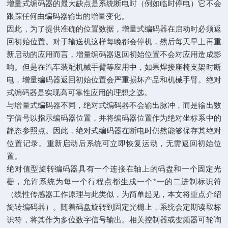
增量式编码器的最大缺点是系统断电时（例如临时停电）它不会
跟踪任何由编码器输出的增量变化。
因此，为了提供准确的位置数据，增量式编码器在启动时必须返
回初始位置。对于输送机这样每晚都会停机，然后每天早上再重
新启动的应用而言，增量编码器返回初始位置不会对应用造成影
响。但是在汽车装配机械手臂等应用中，如果焊接座椅支架时断
电，增量编码器返回初始位置会严重损坏产品和机械手臂。绝对
式编码器是实现高可靠性应用的理想之选。
与增量式编码器不同，绝对式编码器不会输出脉冲，而是输出数
字信号以指示编码器位置，并将编码器位置作为绝对坐标系中的
静态参照点。因此，绝对式编码器在断电时仍然能够保存其绝对
位置记录。重新启动后系统可立即恢复运动，无需返回初始位
置。
绝对值型旋转编码器具有一个连接在轴上的码盘和一个固定光
栅，允许系统为每一个行程点都生成一个*一的二进制标识符
（线性传感器工作原理与此类似，为简单起见，本文将重点介绍
旋转编码器）。随着码盘旋转到固定光栅上，系统会定期读取标
识符，将其作为多位数字信号输出。相关控制器或变频器可轮询