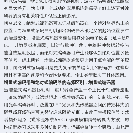
对式编码器--即使采用相同的传感机制，这两种编码器的性能也
有巨大差异。为实现一个成功的应用系统您需要了解上述两种编
码器的所有相关特性并做出正确选择。
顾名思义，绝对式编码器可以记录编码器在一个绝对坐标系上的
位置，而增量式编码器可以输出编码器从预定义的起始位置发生
的增量变化。增量式编码器需要使用额外的电子设备（通常是P
LC、计数器或变频器）以进行脉冲计数，并将脉冲数据转换为
速度或运动数据，而绝对式编码器可产生能够识别绝对位置的数
字信号。综上所述，增量式编码器通常更适用于低性能的简单应
用，而绝对式编码器则是更为复杂的关键应用的好选择--这些应
用具有更高的速度和位置控制要求。输出类型取决于具体应用。
增量式编码器和绝对式编码器的选择区别
，
增量式编码器
当增量式编码器移动时，编码器会产生一个正比于轴旋转速度
（旋转编码器）或运动距离（线性编码器）的二进制脉冲流。采
用光学编码器时，放置在LED光源和光传感器之间的特定样式的
码盘或直线码带可交替导通或阻断光束，由此产生模拟信号；然
后额外电路（通常是板载ASIC）会将模拟信号转换为方波。磁
性编码器可以采用多种机制运行，但都会旋转一个磁场，由此产