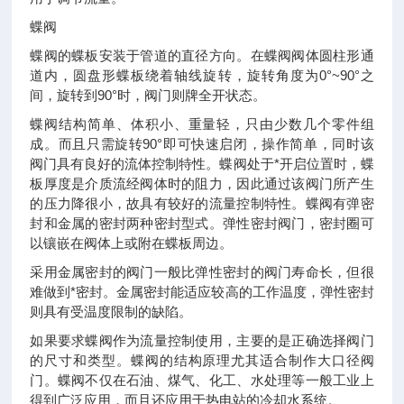
蝶阀
蝶阀的蝶板安装于管道的直径方向。在蝶阀阀体圆柱形通
道内，圆盘形蝶板绕着轴线旋转，旋转角度为0°~90°之
间，旋转到90°时，阀门则牌全开状态。
蝶阀结构简单、体积小、重量轻，只由少数几个零件组
成。而且只需旋转90°即可快速启闭，操作简单，同时该
阀门具有良好的流体控制特性。蝶阀处于*开启位置时，蝶
板厚度是介质流经阀体时的阻力，因此通过该阀门所产生
的压力降很小，故具有较好的流量控制特性。蝶阀有弹密
封和金属的密封两种密封型式。弹性密封阀门，密封圈可
以镶嵌在阀体上或附在蝶板周边。
采用金属密封的阀门一般比弹性密封的阀门寿命长，但很
难做到*密封。金属密封能适应较高的工作温度，弹性密封
则具有受温度限制的缺陷。
如果要求蝶阀作为流量控制使用，主要的是正确选择阀门
的尺寸和类型。蝶阀的结构原理尤其适合制作大口径阀
门。蝶阀不仅在石油、煤气、化工、水处理等一般工业上
得到广泛应用，而且还应用于热电站的冷却水系统。