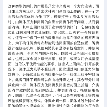
这种类型的阀门的作用是只允许介质向一个方向流动，而
且阻止方向流动。通常这种阀门是自动工作的，在一个方
向流动的流体压力作用下，阀瓣打开；流体反方向流动
时，由流体压力和阀瓣的自重合阀瓣作用于阀座，从而切
断流动。其中止回阀就属于这种类型的阀门，它包括旋启
式止回阀和升降式止回阀。旋启式止回阀有一介铰链机
构，还有一个像门一样的阀瓣自由地靠在倾斜的阀座表面
上。为了确保阀瓣每次都能到达阀座面的合适位置，阀瓣
设计在铰链机构，以便阀瓣具有足够有旋启空间，并使阀
瓣真正的、全面的与阀座接触。阀瓣可以全部用金属制
成，也可以在金属上镶嵌皮革、橡胶、或者采用合成覆盖
面，这取决于使用性能的要求。旋启式止回阀在*打开的状
况下，流体压力几乎不受阻碍，因此通过阀门的压力降相
对较小。升降式止回阀的阀瓣坐落位于阀体上阀座密封面
上。此阀门除了阀瓣可以自由地升降之外，其余部分如同
截止阀一样，流体压力使阀瓣从阀座密封面上抬起，介质
回流导致阀瓣回落到阀座上，并切断流动。根据使用条
件，阀瓣可以是全金属结构，也可以是在阀瓣架上镶嵌橡
胶垫或橡胶环的形式。像截止阀一样，流体通过升降式止
回阀的通道也是狭窄的，因此通过升降式止回阀的压力降