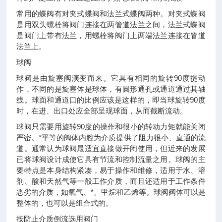
常用的蝶阀有对夹式蝶阀和法兰式蝶阀两种。对夹式蝶阀
是用双头螺栓将阀门连接在两管道法兰之间，法兰式蝶阀
是阀门上带有法兰，用螺栓将阀门上两端法兰连接在管道
法兰上。
球阀
球阀是由旋塞阀演变而来。它具有相同的旋转90度提动
作，不同的是旋塞体是球体，有圆形通孔或通道通过其轴
线。球面和通道口的比例应该是这样的，即当球旋转90度
时，在进、出口处应全部呈现球面，从而截断流动。
球阀只需要用旋转90度的操作和很小的转动力矩就能关闭
严密。*平等的阀体内腔为介质提供了阻力很小、直通的流
道。通常认为球阀最适宜直接做开闭使用，但近来的发展
已将球阀设计成使它具有节流和控制流量之用。球阀的主
要特点是本身结构紧凑，易于操作和维修，适用于水、溶
剂、酸和天然气等一般工作介质，而且还适用于工作条件
恶劣的介质，如氧气、*、甲烷和乙烯等。球阀阀体可以是
整体的，也可以是组合式的。
按防止介质倒流选用阀门