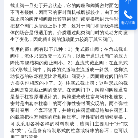
截止阀一旦处于开启状态，它的阀座和阀瓣密封面之间就
不再有接触，因而它的密封面机械磨损较小，由于大部分
截止阀的阀座和阀瓣比较容易修理或更换密封元件时无需
电话咨询
把整个阀门从管线上拆下来，这对于阀门和管线焊接成一
体的场合是很适用的。介质通过此类阀门时的流动方向发
生了变化，因此截止阀的流动阻力较高于其它阀门。
常用的截止阀有以下几种：1）角式截止阀；在角式截止
阀中，流体只需改变一次方向，以致于通过此阀门的压力
降比常规结构的截止阀小。2）直流式截止阀；在直流式
或Y形截止阀中，阀体的流道与主流道成一斜线，这样流
动状态的破坏程度比常规截止阀要小，因而通过阀门的压
力损失也相应的小了。3）柱塞式截止阀：这种形式的截
止阀是常规截止阀的变型。在该阀门中，阀瓣和阀座通常
是基于柱塞原理设计的。阀瓣磨光成柱塞与阀杆相连接，
密封是由套在柱塞上的两个弹性密封圈实现的。两个弹性
密封圈用一个套环隔开，并通过由阀盖螺母施加在阀盖上
的载荷把柱塞周围的密封圈压牢。弹性密封圈能够更换，
可以采用各种各样的材料制成，该阀门主要用于“开"或
者“关"，但是备有特制形式的柱塞或特殊的套环，也可以
用于调节流量。