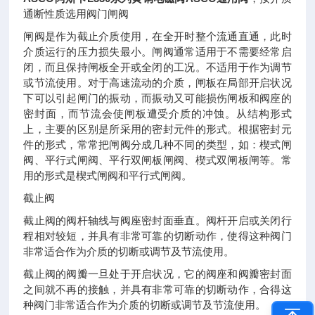
通断性质选用阀门闸阀
闸阀是作为截止介质使用，在全开时整个流通直通，此时
介质运行的压力损失最小。闸阀通常适用于不需要经常启
闭，而且保持闸板全开或全闭的工况。不适用于作为调节
或节流使用。对于高速流动的介质，闸板在局部开启状况
下可以引起闸门的振动，而振动又可能损伤闸板和阀座的
密封面，而节流会使闸板遭受介质的冲蚀。从结构形式
上，主要的区别是所采用的密封元件的形式。根据密封元
件的形式，常常把闸阀分成几种不同的类型，如：楔式闸
阀、平行式闸阀、平行双闸板闸阀、楔式双闸板闸等。常
用的形式是楔式闸阀和平行式闸阀。
截止阀
截止阀的阀杆轴线与阀座密封面垂直。阀杆开启或关闭行
程相对较短，并具有非常可靠的切断动作，使得这种阀门
非常适合作为介质的切断或调节及节流使用。
截止阀的阀瓣一旦处于开启状况，它的阀座和阀瓣密封面
之间就不再的接触，并具有非常可靠的切断动作，合得这
种阀门非常适合作为介质的切断或调节及节流使用。