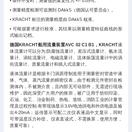
• 条件不变时，测量值的重复性为 +/- 0.05%。
• 测量精度检测可追溯到 DAkkS（德国认可委员会）。
• KRACHT 标注的测量精度由 DAkkS 核准。
• 可根据要求进行校准，其结果以测量精度特征曲线的形
式输出记档。
德国KRACHT船用流量装置AVC 02 C1 B1
，KRACHT
液
体流量计可以分为:防腐蚀流量计、差压式流量计、氨水流
量计、涡轮流量计、电磁流量计、流体振荡流量计中的涡
街流量计、质量流量计和插入式流量计。
液体流量计是根据卡门涡原理制造用于测量密封管道中液
体、气体、蒸汽流量的精密仪表，由于检测元件密封在检
测体内，不被测介质，且内部无可动部件，无需进行现场
维护，因此深受广大用户的推崇，被广泛用于纺织印染、
石油、化工、冶金制药、热电、造纸，消防工业的计量管
理及过程控制.有带现场显示3.6V电池供电和外供电源及输
出4-20mA；远传显示可配二次仪表液晶中文显示，同时
可带温度压力补偿 。仪表直读式，不需换算，使用方便，
质量可靠）。