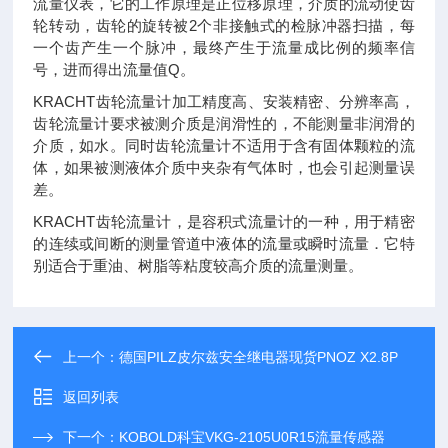
流量仪表，它的工作原理是正位移原理，介质的流动使齿
轮转动，齿轮的旋转被2个非接触式的检脉冲器扫描，每
一个齿产生一个脉冲，最终产生于流量成比例的频率信
号，进而得出流量值Q。
KRACHT齿轮流量计加工精度高、安装精密、分辨率高，
齿轮流量计要求被测介质是润滑性的，不能测量非润滑的
介质，如水。同时齿轮流量计不适用于含有固体颗粒的流
体，如果被测液体介质中夹杂有气体时，也会引起测量误
差。
KRACHT齿轮流量计，是容积式流量计的一种，用于精密
的连续或间断的测量管道中液体的流量或瞬时流量．它特
别适合于重油、树脂等粘度较高介质的流量测量。
上一个：
德国PILZ皮尔兹安全继电器现货PNOZ X2.8P
返回列表
下一个：
KOBOLD科宝VKG-2105U0R15流量传感器