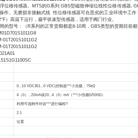
浮位移传感器。MTS的G系列 GBS型磁致伸缩位线性位移传感器, GB
操作。无磨损非接触式线 性位移传感器可在恶劣的工业环境中工作，*
212°F）高温下运行，扁平状凑型传感器，适用于阀门行业。
常用的型号：（R系列的正常货期都是8-10周，GBS类型的货期目前都
M01D701S1011G8
-01T201S1011G2
-01T201S1011G2
021A01
151S1G1100SC
0...10 VDC和1...0 VDC(控制器***小负载：?5kΩ
4（0）...20mA或20...4（0）mA（***小/负载0/500Ω）
利用可选附件对设***进行编程?
2.1
位置