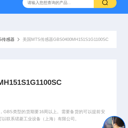
NHAIN海德汉角度编码器全系列介绍
0631-053BARKSDAL
S传感器
美国MTS传感器GBS0400MH151S1G1100SC
151S1G1100SC
100SC，GBS类型的货期要16周以上。需要备货的可以提前安
感器可以联系珺菱工业设备（上海）有限公司。