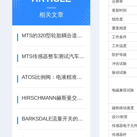
分辨率
更新时间
相关文章
线性度
重复精度
MTS的320型轮胎耦合道路模拟器参数
工作条件
工作温度
防护等级
MTS传感器整车测试汽车技术中心：步入快车道
冲击试验
振动试验
ATOS比例阀：电液精准调控，解锁工业自动化核心动能
电磁兼容试验
HIRSCHMANN赫斯曼交换机和百通赫思曼
磁铁移动速度
设计/材质
BARKSDALE流量开关的安装方法，快来了解一下吧
传感器电子元件
传感器杆