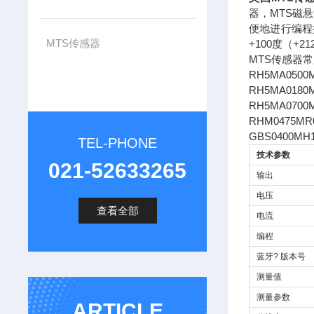
器，MTS磁悬
便地进行编程
MTS传感器
+100度（+
MTS传感器
RH5MA0500
RH5MA0180M
RH5MA0700M
RHM0475MR
GBS0400MH
TEL-PHONE
技术参数
021-52633265
输出
电压
查看全部
电流
编程
蓝牙? 版本号
测量值
测量参数
ARTICLE