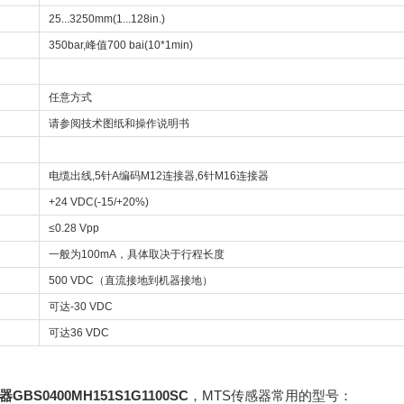
25...3250mm(1...128in.)
350bar,峰值700 bai(10*1min)
任意方式
请参阅技术图纸和操作说明书
电缆出线,5针A编码M12连接器,6针M16连接器
+24 VDC(-15/+20%)
≤0.28 Vpp
一般为100mA，具体取决于行程长度
500 VDC（直流接地到机器接地）
可达-30 VDC
可达36 VDC
GBS0400MH151S1G1100SC
，
MTS传感器常用的型号：