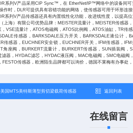
nics®R系列V产品采用CIP Sync™，在 EtherNet/IP™网
操作时，DLR可提供具有容错功能的网络，使传感器可用于环形连
onics®R系列V产品传感器还具有内置线性化功能，改进线性度，以提
上海）有限公司优势品牌：MEISTER流量计，MEISTER传感器，
泵，VSE流量计，ATOS电磁阀，ATOS比例阀，ATOS油缸，TR传感器
SDALE传感器，BARKSDALE压力开关，BARKSDALE液位计，B
ER传感器，EUCHNER安全锁，EUCHNER开关，IFM传感器，IF
RT角座阀，BURKERT流量计，BURKERT传感器，SUN插装阀，
过滤器，HYDAC滤芯，HYDAC液压阀，MAC电磁阀，SMC电磁阀
阀，FESTO传感器，欧洲陌生品牌都可以询价，德国不莱梅有办事
：
美国MTS美特斯薄型剪切梁载荷传感器
返回列表
在线留言