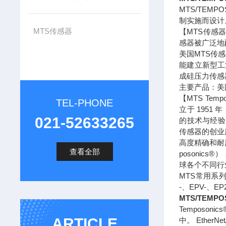
MTS/TE
制实施而设计
MTS传感器
【MTS传感
感器被广泛地
美国MTS传
能建立新型工
成硅压力传感
主要产品：美
【MTS Te
TEL-PHONE
立于 195
021-52633265
的技术与经验
传感器的创业
高度精确和耐
查看全部
posoni
球各个不同行
MTS常用系列型
-、EPV-、E
MTS/TEM
Tempos
ARTICLE
中。 Ethe