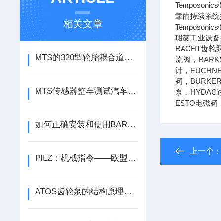
Temposo
靠的持续系统
相关文章
Tempos
珺菱工业设备（
RACHT齿轮
MTS的320型轮胎耦合道路模拟器参数
流阀，BARK
计，EUCHN
阀，BURKE
MTS传感器整车测试汽车技术中心：步入快车道
泵，HYDAC
ESTO电磁
如何正确安装和使用BARKSDALE液位计？
上一个
PILZ：机械指令——欧盟机械法规的新草案已经公布
ATOS齿轮泵的结构原理与液压系统供油性能解析