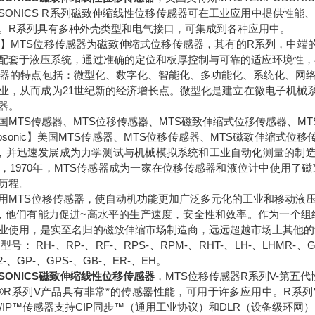
MPOSONICS R系列磁致伸缩线性位移传感器可在工业应用中提供
。R系列具有多种外壳类型和电气接口，可集成到各种应用中。
器】MTS位移传感器为磁致伸缩式位移传感器，其有的R系列，中端
配套于液压系统，通过准确的定位和板厚控制与可靠的适应环境性，
感器的特点包括：微型化、数字化、智能化、多功能化、系统化、网
业，从而成为21世纪新的经济增长点。微型化是建立在微电子机械系
器。
国MTS传感器、MTS位移传感器、MTS磁致伸缩式位移传感器、MT
mposonic】美国MTS传感器、MTS位移传感器、MTS磁致伸缩式
1 年，并迅速发展成为力学测试与机械模拟系统和工业自动化测量的制造
，1970年，MTS传感器成为一家在位移传感器和液位计中使用了
历程。
用MTS位移传感器，使自动机功能更加广泛多元化的工业和移动液压
cs®），他们有能力促进~高水平的生产速度，安全性和效率。作为一个
业使用，是实至名归的磁致伸缩市场制造商，远远超越市场上其他的
号： RH-、RP-、RF-、RPS-、RPM-、RHT-、LH-、LHMR-、GH
P2-、GP-、GPS-、GB-、ER-、EH。
POSONICS磁致伸缩线性位移传感器
，
MTS位移传感器R系列V-第五
onics®R系列V产品具有非常*的传感器性能，可用于许多应用中。
rNet/IP™传感器支持CIP同步™（通用工业协议）和DLR（设备级环网