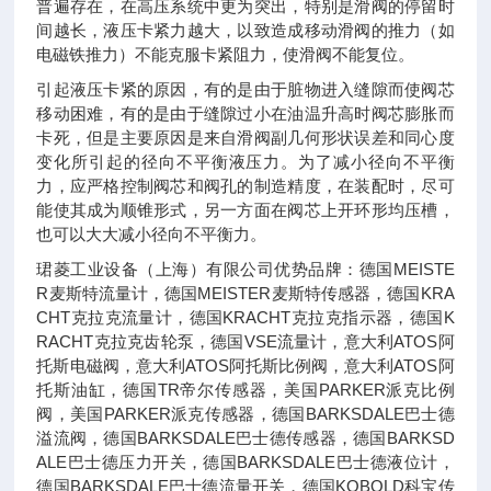
普遍存在，在高压系统中更为突出，特别是滑阀的停留时
间越长，液压卡紧力越大，以致造成移动滑阀的推力（如
电磁铁推力）不能克服卡紧阻力，使滑阀不能复位。
引起液压卡紧的原因，有的是由于脏物进入缝隙而使阀芯
移动困难，有的是由于缝隙过小在油温升高时阀芯膨胀而
卡死，但是主要原因是来自滑阀副几何形状误差和同心度
变化所引起的径向不平衡液压力。为了减小径向不平衡
力，应严格控制阀芯和阀孔的制造精度，在装配时，尽可
能使其成为顺锥形式，另一方面在阀芯上开环形均压槽，
也可以大大减小径向不平衡力。
珺菱工业设备（上海）有限公司优势品牌：德国MEISTE
R麦斯特流量计，德国MEISTER麦斯特传感器，德国KRA
CHT克拉克流量计，德国KRACHT克拉克指示器，德国K
RACHT克拉克齿轮泵，德国VSE流量计，意大利ATOS阿
托斯电磁阀，意大利ATOS阿托斯比例阀，意大利ATOS阿
托斯油缸，德国TR帝尔传感器，美国PARKER派克比例
阀，美国PARKER派克传感器，德国BARKSDALE巴士德
溢流阀，德国BARKSDALE巴士德传感器，德国BARKSD
ALE巴士德压力开关，德国BARKSDALE巴士德液位计，
德国BARKSDALE巴士德流量开关，德国KOBOLD科宝传