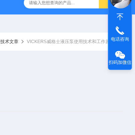
NHAIN海德汉角度编码器全系列介绍
0631-053BARKSDAL
电话咨询
技术文章
VICKERS威格士液压泵使用技术和工作原理
扫码加微信