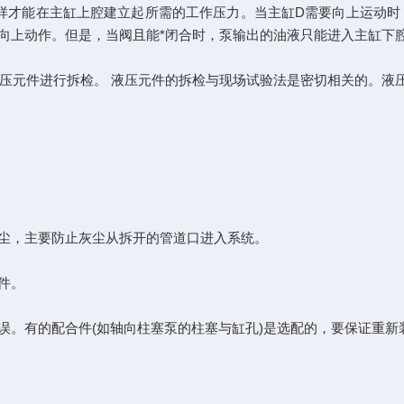
样才能在主缸上腔建立起所需的工作压力。当主缸D需要向上运动时，
向上动作。但是，当阀且能*闭合时，泵输出的油液只能进入主缸下
元件进行拆检。 液压元件的拆检与现场试验法是密切相关的。液压
尘，主要防止灰尘从拆开的管道口进入系统。
件。
误。有的配合件(如轴向柱塞泵的柱塞与缸孔)是选配的，要保证重新