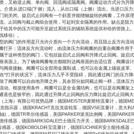
类，又称逆止阀、单向阀、回流阀或隔离阀。阀瓣运动方式分为升
。介质从进口端(下侧）流入，从出口端（上侧）流出。当进口压
门则关闭。旋启式止回阀有一个斜置并能绕轴旋转的阀瓣，工作原
流。止回阀与截止阀组合使用，可起到安全隔离的作用。缺点是阻力
于给其中的压力可能升至超过系统压的辅助系统提供补给的管路上
线移动）。
型的阀门的作用是只允许介质向一个方向流动，而且阻止反方向流
瓣打开；流体反方向流动时，由流体压力和阀瓣的自重合阀瓣作用于
属于这种类型的阀门，它包括旋启式止回阀和升降式止回阀。旋启
座表面上。为了确保阀瓣每次都能到达阀座面的合适位置，阀瓣设
与阀座接触。阀瓣可以全部用金属制成，也可以在金属上镶嵌皮革
在*打开的状况下，流体压力几乎不受阻碍，因此通过阀门的压力
除了阀瓣可以自由地升降之外，其余部分如同截止阀一样，流体压
流动。根据使用条件，阀瓣可以是全金属结构，也可以是在阀瓣架
通道也是狭窄的，因此通过升降式止回阀的压力降比旋启式止回阀大
（上海）有限公司优势品牌：德国MEISTER麦斯特流量计，德国MEI
克拉克指示器，德国KRACHT克拉克齿轮泵，德国VSE流量计，意大利
油缸，德国TR帝尔传感器，美国PARKER派克比例阀，美国PARKE
士德传感器，德国BARKSDALE巴士德压力开关，德国BARKSDAL
传感器，德国KOBOLD科宝流量计，德国EUCHNER安士能传感器，
M易福门传感器，德国IFM易福门接近开关，德国P+F倍加福传感器，德