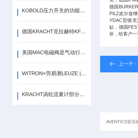
德国BURK
KOBOLD压力开关的功能解析与应用指南
PILZ皮尔
YDAC贺德
缸，德国FE
德国KRACHT克拉赫特KF系列齿轮泵技术应用
价，给客户一
美国MAC电磁阀是气动行业之星
上一个
WITRON×劳易测LEUZE | 高效无间隙安全物流
KRACHT涡轮流量计部分的维护保养