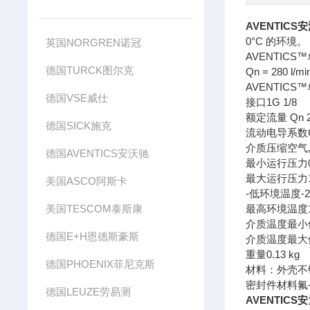
AVENTIC
0°C 的环境。
英国NORGREN诺冠
AVENTICS™
德国TURCK图尔克
Qn = 280 l/min
AVENTICS™
德国VSE威仕
接口1G 1/8
额定流量 Qn 2 
德国SICK施克
流动电导系数C0.6
介质压缩空气,
德国AVENTICS安沃驰
最小运行压力0 
最大运行压力16
美国ASCO阿斯卡
-低环境温度-20
美国TESCOM泰斯康
最高环境温度12
介质温度最小值-
德国E+H恩德斯豪斯
介质温度最大值1
重量0.13 kg
德国PHOENIX菲尼克斯
材料：外壳不
密封件材料氟
德国LEUZE劳易测
AVENTIC