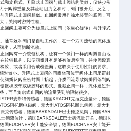
降式和旋启式。升降式止回阀与截止阀结构类似，仅缺少带
力大于阀瓣重量及其流动阻力之和时，阀门被开启。反之，
理与升降式止回阀相似。止回阀常用作抽水装置的底阀，可
大，关闭时密封性差。
。止回阀主要可分为旋启式止回阀（依重心旋转）与升降式
动。通常这种阀门是自动工作的，在一个方向流动的流体压
阀座，从而切断流动。
式止回阀有一介铰链机构，还有一个像门一样的阀瓣自由地
计在铰链机构，以便阀瓣具有足够有旋启空间，并使阀瓣真
、橡胶、或者采用合成覆盖面，这取决于使用性能的要求。
降相对较小。升降式止回阀的阀瓣坐落位于阀体上阀座密封
力使阀瓣从阀座密封面上抬起，介质回流导致阀瓣回落到阀
上镶嵌橡胶垫或橡胶环的形式。像截止阀一样，流体通过升
些，而且旋启式止回阀的流量受到的限制很少。
STER麦斯特传感器，德国KRACHT克拉克流量计，德国
ATOS阿托斯电磁阀，意大利ATOS阿托斯比例阀，意大利
R派克传感器，德国BARKSDALE巴士德溢流阀，德国BAR
E巴士德液位计，德国BARKSDALE巴士德流量开关，德国K
德国EUCHNER安士能安全锁，德国EUCHNER安士能开
国TURCK图尔克传感器，德国BURKERT宝德电磁阀，