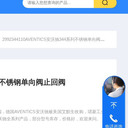
NHAIN海德汉角度编码器全系列介绍
0631-053BARKSDAL
2992344110AVENTICS安沃驰344系列不锈钢单向阀止回阀
系列不锈钢单向阀止回阀
回阀，德国AVENTICS安沃驰被美国艾默生收购，珺菱工业
S安沃驰全系列产品，部分型号库存，价格好，欢迎来问。
电话咨询