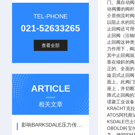
门。属自动阀
动阀瓣的阀杆
TEL-PHONE
介质倒流时阀
以阻止水的回
021-52633265
止回阀还可用
止回阀（沿轴
止回阀这种类
查看全部
力作用下，阀
其中止回阀就
靠在倾斜的阀
正的、全面的
旋启式止回阀
面上。此阀门
ARTICLE
座上，并切断
降式止回阀的
珺菱工业设备
相关文章
KRACHT
ATOS阿托斯
KSDALE巴
影响BARKSDALE压力传感器准确性的主要因素
OBOLD科宝
关，德国IF