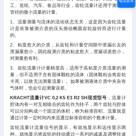
电话咨询
工、造纸、汽车、食品等行业，齿轮流量计还用于测量小
管径的微小流量的计量。
1、流量测量与流体的流动状态无关，这是因为齿轮流量
计是依靠被测介质的压头推动椭圆齿轮旋转而进行计量
的。
2、粘度愈大的介质，从齿轮和计量空间隙中泄漏出去的
泄漏量愈小，因此核测介质的粘皮愈大，泄漏误差愈小，
对测量愈有利。
3、齿轮流量计计量精度高，适用于高粘度介质流量的测
量，但不适用于含有固体颗粒的流体（固体颗粒会将齿轮
卡死，以致无法测量流量）。如果被测液体介质中夹杂有
气体时，也会引起测量误差。
KRACHT流量计VC 0,2 K5 E3 R2 SH现货型号
，
流量计
腔体内有一对互相啮合的齿轮作为转子，两个齿轮与腔体
可以分别构成一个固定的体积，称为标准容积。流量就是
通过计算一定时间内来流通过标准容积的个数来计量。
齿轮流量计流量信号的显示，有就地显示和远传显示两
种。就地显示将齿轮的转动通过一系列的减速及调整转速