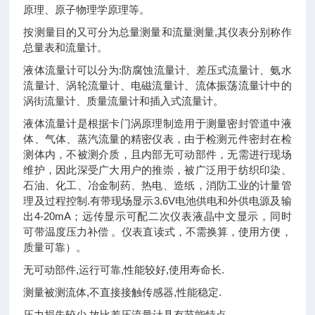
原理、原子物理学原理等。
按测量目的又可分为总量测量和流量测量,其仪表分别称作
总量表和流量计。
液体流量计可以分为:防腐蚀流量计、差压式流量计、氨水
流量计、涡轮流量计、电磁流量计、流体振荡流量计中的
涡街流量计、质量流量计和插入式流量计。
液体流量计是根据卡门涡原理制造用于测量密封管道中液
体、气体、蒸汽流量的精密仪表，由于检测元件密封在检
测体内，不被测介质，且内部无可动部件，无需进行现场
维护，因此深受广大用户的推崇，被广泛用于纺织印染、
石油、化工、冶金制药、热电、造纸，消防工业的计量管
理及过程控制.有带现场显示3.6V电池供电和外供电源及输
出4-20mA；远传显示可配二次仪表液晶中文显示，同时
可带温度压力补偿 。仪表直读式，不需换算，使用方便，
质量可靠）。
无可动部件,运行可靠,性能较好,使用寿命长.
测量被测流体,不直接接触传感器,性能稳定.
压力损失较少,故比差压流量计具有节能特点.