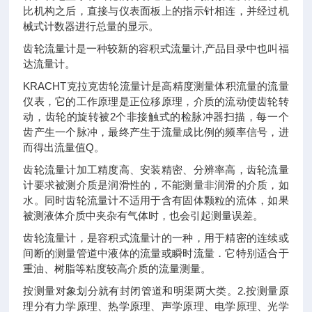
比机构之后，直接与仪表面板上的指示针相连，并经过机
械式计数器进行总量的显示。
齿轮流量计是一种较新的容积式流量计,产品目录中也叫福
达流量计。
KRACHT克拉克齿轮流量计是高精度测量体积流量的流量
仪表，它的工作原理是正位移原理，介质的流动使齿轮转
动，齿轮的旋转被2个非接触式的检脉冲器扫描，每一个
齿产生一个脉冲，最终产生于流量成比例的频率信号，进
而得出流量值Q。
齿轮流量计加工精度高、安装精密、分辨率高，齿轮流量
计要求被测介质是润滑性的，不能测量非润滑的介质，如
水。同时齿轮流量计不适用于含有固体颗粒的流体，如果
被测液体介质中夹杂有气体时，也会引起测量误差。
齿轮流量计，是容积式流量计的一种，用于精密的连续或
间断的测量管道中液体的流量或瞬时流量．它特别适合于
重油、树脂等粘度较高介质的流量测量。
按测量对象划分就有封闭管道和明渠两大类。2.按测量原
理分有力学原理、热学原理、声学原理、电学原理、光学