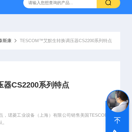
NHAIN海德汉角度编码器全系列介绍
0631-053BARKSDAL
M泰斯康
TESCOM™艾默生转换调压器CS2200系列特点
器CS2200系列特点
列特点，珺菱工业设备（上海）有限公司销售美国TESCOM
认。