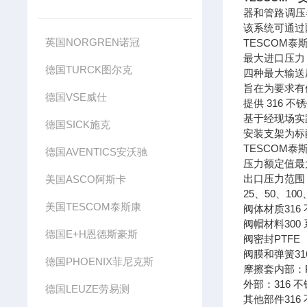
器和管路调压
该系统可通过
英国NORGREN诺冠
TESCOM泰斯
最大进口压力：350
德国TURCK图尔克
四种最大输送压力：2
旨在为要求有
德国VSE威仕
提供 316 
基于经现场实践验
德国SICK施克
安装支架为标
TESCOM泰斯
德国AVENTICS安沃驰
压力额定值最大进口
出口压力范围：
美国ASCO阿斯卡
25、50、100、1
美国TESCOM泰斯康
阀体材质316
阀帽材料300
德国E+H恩德斯豪斯
阀密封PTFE
阀膜和弹簧31
德国PHOENIX菲尼克斯
摩擦套内部：P
外部：316 
德国LEUZE劳易测
其他部件31