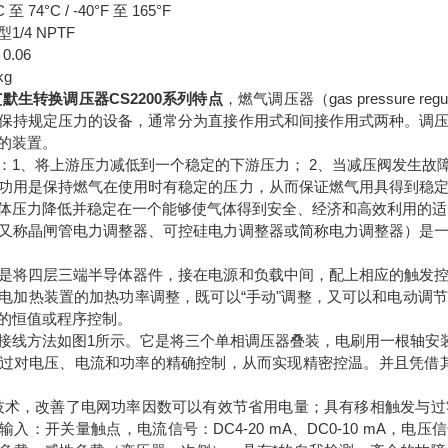
 74°C / -40°F 至 165°F
/4 NPTF
0.06
kg
艾默生转换调压器CS2200系列特点
，燃气调压器（gas pressure
保持规定压力的设备，通常分为直接作用式和间接作用式两种。调
的装置。
：1、将上游压力减低到一个稳定的下游压力； 2、当减压阀发生故
功用是保持燃气在使用时有稳定的压力，从而保证燃气用具得到稳
体压力降低并稳定在一个能够使气体得到安全、经济和高效利用的适
又称晶闸管电力调整器、可控硅电力调整器或简称电力调整器）是
是将四层三端半导体器件，接在电源和负载中间，配上相应的触发
电加热装置的加热功率调整，既可以“手动"调整，又可以和电动调节
的恒值或程序控制。
接线方法如图1所示。它是将三个单相调压器叠装，电刷用一根轴安
过对电压、电流和功率的精确控制，从而实现精密控温。并且凭借
技术，改善了电网功率因数可以有效节省用电量；具有移相触发与
入：开关量触点，电流信号：DC4-20 mA、DC0-10 mA，电压信