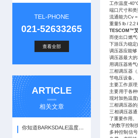
工作温度-40°C 至
端口尺寸和类型1
TEL-PHONE
流通能力Cv = 
重量5 lb / 2.2 
021-52633265
TESCOM™
而使出口燃气
下游压力稳定
查看全部
调压器应能够
调压器最大的
用调压器将气
三相调压器（
节电压设备。
主要工作原理
ARTICLE
主要用于各种
现对加热温度
三相调压器的
相关文章
三相调压器通
了重要作用。
*的数字控制
你知道BARKSDALE温度传感器的主要用途吗
多种控制信号输