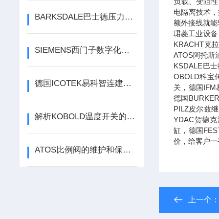
负载、变阻性
电隔离技术，
BARKSDALE巴士德压力开关常见问题
额外接线就能
珺菱工业设备
KRACHT
SIEMENS西门子数字化工业软件产品工程新版NX软件的亮点
ATOS阿托斯
KSDALE巴
OBOLD科宝
德国ICOTEK易科智连建筑机械、农业设备和商用车辆领域的电缆管理
关，德国IF
德国BURK
PILZ皮尔
解析KOBOLD温度开关的技术特点
YDAC贺德
缸，德国FE
价，给客户一
ATOS比例阀的维护和保养需要注意哪些事项？
上一个