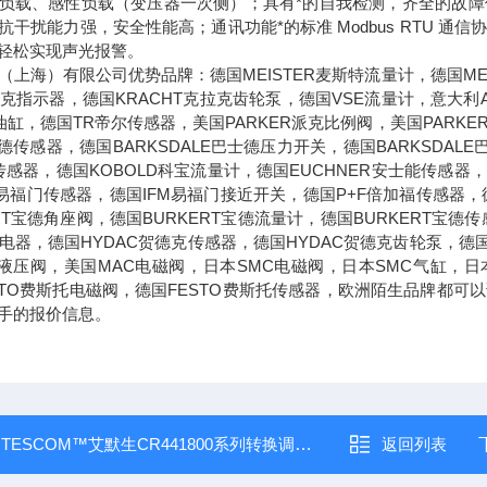
负载、感性负载（变压器一次侧）；具有*的自我检测，齐全的故
抗干扰能力强，安全性能高；通讯功能*的标准 Modbus RTU 
轻松实现声光报警。
（上海）有限公司优势品牌：德国MEISTER麦斯特流量计，德国MEI
克拉克指示器，德国KRACHT克拉克齿轮泵，德国VSE流量计，意大利
油缸，德国TR帝尔传感器，美国PARKER派克比例阀，美国PARKE
士德传感器，德国BARKSDALE巴士德压力开关，德国BARKSDAL
传感器，德国KOBOLD科宝流量计，德国EUCHNER安士能传感器，
M易福门传感器，德国IFM易福门接近开关，德国P+F倍加福传感器，德
ERT宝德角座阀，德国BURKERT宝德流量计，德国BURKERT宝
兹继电器，德国HYDAC贺德克传感器，德国HYDAC贺德克齿轮泵，德
克液压阀，美国MAC电磁阀，日本SMC电磁阀，日本SMC气缸，日
STO费斯托电磁阀，德国FESTO费斯托传感器，欧洲陌生品牌都
手的报价信息。
：
TESCOM™艾默生CR441800系列转换调压器
返回列表