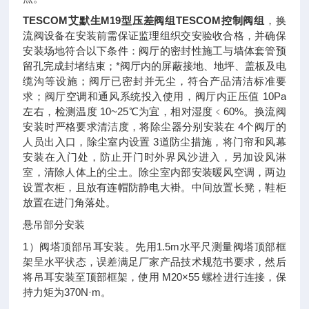
TESCOM艾默生M19型压差阀组TESCOM控制阀组
，换
流阀设备在安装前需保证监理组织交安验收合格，并确保
安装场地符合以下条件：阀厅的密封性施工与墙体套管预
留孔完成封堵结束；*阀厅内的屏蔽接地、地坪、盖板及电
缆沟等设施；阀厅已密封并无尘，符合产品清洁标准要
求；阀厅空调和通风系统投入使用，阀厅内正压值 10Pa
左右，检测温度 10~25℃为宜，相对湿度﹤60%。换流阀
安装时严格要求清洁度，将除尘器分别安装在 4个阀厅的
人员出入口，除尘室内设置 3道防尘措施，将门帘和风幕
安装在入门处，防止开门时外界风沙进入，另加设风淋
室，清除人体上的尘土。除尘室内部安装暖风空调，两边
设置衣柜，且放有连帽防静电大褂。中间放置长凳，鞋柜
放置在进门角落处。
悬吊部分安装
1）阀塔顶部吊耳安装。先用1.5m水平尺测量阀塔顶部框
架呈水平状态，误差满足厂家产品技术规范书要求，然后
将吊耳安装至顶部框架，使用 M20×55 螺栓进行连接，保
持力矩为370N·m。