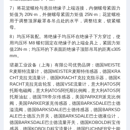
7）将花篮螺栓与悬挂绝缘子上端连接，内侧螺母紧固力
矩值为 20N·m，外侧螺母紧固力矩值 25N·m；花篮螺栓
用于调整顶屏蔽罩各吊点处的水平，调整结束，锁紧螺
母。
8）均压环装配。将绝缘子均压环在绝缘子下方穿过，使
用均压环 M8 螺钉固定在绝缘子的上端金具上，紧固力矩
值23N·m；均压环的下表面距绝缘子顶部吊耳的距离≤305
mm。
珺菱工业设备（上海）有限公司优势品牌：德国MEISTE
R麦斯特流量计，德国MEISTER麦斯特传感器，德国KRA
CHT克拉克流量计，德国KRACHT克拉克指示器，德国K
RACHT克拉克齿轮泵，德国VSE流量计，意大利ATOS阿
托斯电磁阀，意大利ATOS阿托斯比例阀，意大利ATOS阿
托斯油缸，德国TR帝尔传感器，美国PARKER派克比例
阀，美国PARKER派克传感器，德国BARKSDALE巴士德
溢流阀，德国BARKSDALE巴士德传感器，德国BARKSD
ALE巴士德压力开关，德国BARKSDALE巴士德液位计，
德国BARKSDALE巴士德流量开关，德国KOBOLD科宝传
感器，德国KOBOLD科宝流量计，德国EUCHNER安士能