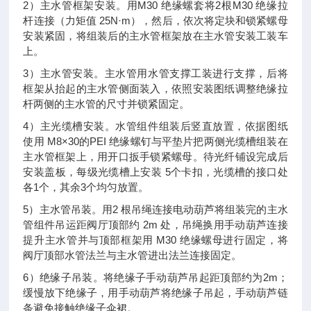
2）主水管框架安装。用M30 绝缘螺套将2根M30 绝缘拉
杆连接（力矩值 25N·m），然后，依次将定块和锁紧螺母
安装紧固，将组装后的主水管框架放在主水管安装工装车
上。
3）主水管安装。主水管用水管支撑工装进行支撑，后将
框架从抬起的主水管侧面装入，依照安装图纸调整绝缘拉
杆两侧的主水管的尺寸并锁紧固定。
4）主光缆槽安装。水管组件组装后竖直放置，依据图纸
使用 M8×30的PEI 绝缘螺钉与平垫片把两侧光缆槽组装在
主水管框架上，用开口扳手锁紧螺母。待光纤铺设完成后
安装盖板，每级光缆槽上安装 5个卡扣，光缆槽的接口处
各1个，其余3个均匀放置。
5）主水管吊装。用2 根吊绳连接电动葫芦将组装完的主水
管组件吊运距阀厅顶部约 2m 处，吊绳换用手动葫芦连接
提升主水管并与顶部框架用 M30 绝缘螺母进行固定，将
阀厅顶部水管法兰与主水管进出法兰连接固定。
6）绝缘子吊装。将绝缘子手动葫芦吊起距顶部约为2m；
缓慢放下绝缘子，用手动葫芦将绝缘子吊起，手动葫芦链
条避免接触绝缘子伞裙。