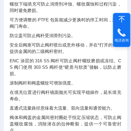
螺纹下端填充可防止润滑剂冲蚀、螺纹腐蚀和过程污染，
同时避免磨损。
可方便调整的 PTFE 包装能减少更换时的停工时间，延长
阀门寿命。
防尘盖可防止阀杆受润滑剂污染。
电话咨询
安全后阀座可防止阀杆喷出或意外移动，并在*打开的位置
提供金属间的二级阀杆密封。
ENC 涂层的 316 SS 阀杆可防止阀杆螺纹磨损或冻结。C
S 阀门使用 303 SS 阀杆使“硬质与软质"接触，以防止磨
损。
滚制阀杆和阀盖螺纹可增加强度。
在填充位置进行阀杆镜面抛光可实现平稳操作，延长填充
寿命。
直通式流量路径意味着大流量、双向流量和通管能力。
阀体和阀盖的金属间密封圈处于恒定压缩状态，可防止阀
盖螺纹腐蚀，消除潜在的拉伸断裂，提供一个可靠密封
点。