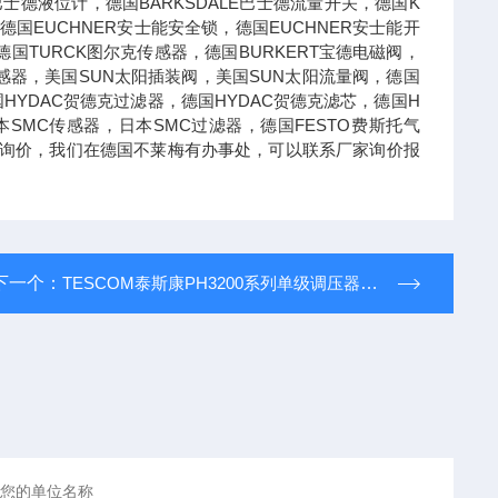
E巴士德液位计，德国BARKSDALE巴士德流量开关，德国K
德国EUCHNER安士能安全锁，德国EUCHNER安士能开
国TURCK图尔克传感器，德国BURKERT宝德电磁阀，
德传感器，美国SUN太阳插装阀，美国SUN太阳流量阀，德国
国HYDAC贺德克过滤器，德国HYDAC贺德克滤芯，德国H
本SMC传感器，日本SMC过滤器，德国FESTO费斯托气
可以询价，我们在德国不莱梅有办事处，可以联系厂家询价报
下一个：
TESCOM泰斯康PH3200系列单级调压器推荐