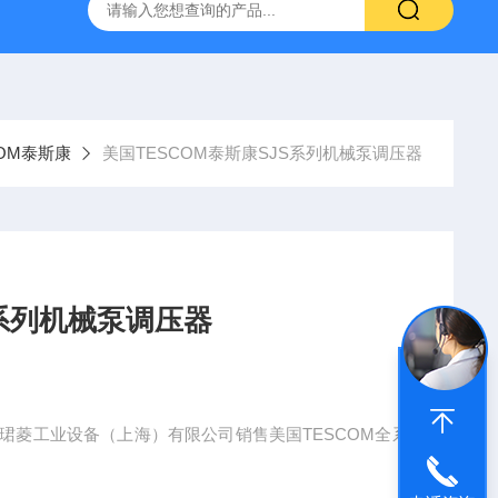
NHAIN海德汉角度编码器全系列介绍
0631-053BARKSDAL
COM泰斯康
美国TESCOM泰斯康SJS系列机械泵调压器
S系列机械泵调压器
，珺菱工业设备（上海）有限公司销售美国TESCOM全系