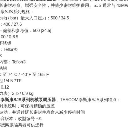
长密封寿命、增强安全性，并减少密封维护费用。SJS 通常与 42M
斯康SJS系列规格：
g / bar）最大入口压力：500 / 34.5
0 / 27.6
 偏差和参考值：500 [34.5]
 / 0-6.9
 不锈钢
eflon®
®
：Teflon®
不锈钢
 74°C / -40°F 至 165°F
/4 NPTF
0.12
2 lb / 0.9 kg
M泰斯康SJS系列机械泵调压器
，TESCOM泰斯康SJS系列特点：
封系统时，可保持精确的压差
波动，并通过延长密封件寿命来减少停机时间
兼容版本：改型编号 -01
 焊接阀膜隔离器可供选择