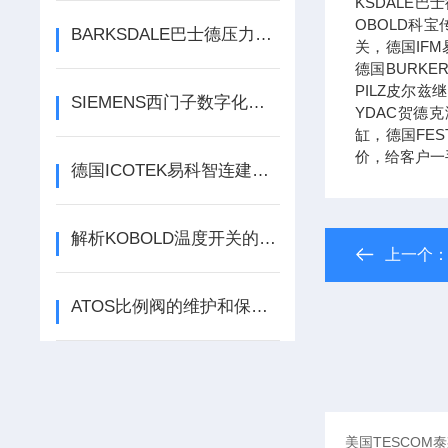
KSDALE巴
OBOLD科宝
BARKSDALE巴士德压力开关常见问题
关，德国IF
德国BURK
PILZ皮尔
SIEMENS西门子数字化工业软件产品工程新版NX软件的亮点
YDAC贺德
缸，德国FE
价，给客户一
德国ICOTEK易科智连建筑机械、农业设备和商用车辆领域的电缆管理
解析KOBOLD温度开关的技术特点
上一个
ATOS比例阀的维护和保养需要注意哪些事项？