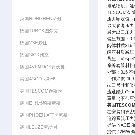
排放物质、延
TESCOM泰
英国NORGREN诺冠
压力额定值（psi
最大参考压力：40
德国TURCK图尔克
最大出口压力 -
偏压范围：0-100
德国VSE威仕
阀体材质316
阀座材质减压：T
德国SICK施克
背压：Vespel
摩擦套筒材料内部
德国AVENTICS安沃驰
外部：316 
工作温度-40°C 至
美国ASCO阿斯卡
端口尺寸和类型1
美国TESCOM泰斯康
流通能力Cv = 
重量（不带压力表）
德国E+H恩德斯豪斯
美国TESCO
在安装到双密
德国PHOENIX菲尼克斯
追踪系统压力
提供 NACE 
德国LEUZE劳易测
提供 42MW