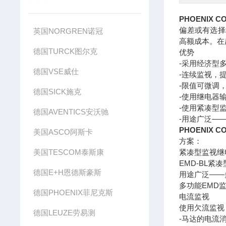
PHOENIX
偏差或有选择
英国NORGREN诺冠
高额成本。在
德国TURCK图尔克
优势
-采用经济型
德国VSE威仕
-连续监视，
-限值可微调
德国SICK施克
-使用继电器
-使用紧凑型
德国AVENTICS安沃驰
-用途广泛—
PHOENIX
美国ASCO阿斯卡
方案：
美国TESCOM泰斯康
紧凑型监视继
EMD-BL
德国E+H恩德斯豪斯
用途广泛——
多功能EMD
德国PHOENIX菲尼克斯
电流监视
使用欠流监视
德国LEUZE劳易测
-马达的电流