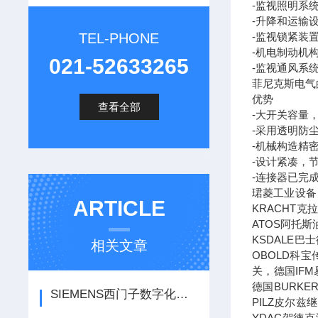
-监视照明系
-升降和运输
TEL-PHONE
-监视锁紧装
-机电制动机
021-52633265
-监视通风系
菲尼克斯电气
优势
查看全部
-大开关容量
-采用透明防
-机械构造精
-设计紧凑，
-连接器已完
珺菱工业设备
ARTICLE
KRACHT
ATOS阿托斯
KSDALE巴
相关文章
OBOLD科宝
关，德国IF
德国BURK
SIEMENS西门子数字化工业软件产品工程新版NX软件的亮点
PILZ皮尔
YDAC贺德