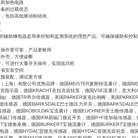
统和加热电路
设备的过载状态
置，包括高低驱动制动块。
构
统
的辅助继电器是用来控制和监测系统的理想产品。可确保辅助和控制
，操作更可靠，产品更耐用
尘外壳，方便诊断
密，可进行大量开关操作，实现低功耗
节省安装空间
成预装配，调试更方便
（上海）有限公司优势品牌：德国MEISTER麦斯特流量计，德国MEI
克拉克指示器，德国KRACHT克拉克齿轮泵，德国VSE流量计，意大利
油缸，德国TR帝尔传感器，美国PARKER派克比例阀，美国PARKE
士德传感器，德国BARKSDALE巴士德压力开关，德国BARKSDAL
传感器，德国KOBOLD科宝流量计，德国EUCHNER安士能传感器，
M易福门传感器，德国IFM易福门接近开关，德国P+F倍加福传感器，德
ERT宝德角座阀，德国BURKERT宝德流量计，德国BURKERT宝
兹继电器，德国HYDAC贺德克传感器，德国HYDAC贺德克齿轮泵，德
克液压阀，美国MAC电磁阀，日本SMC电磁阀，日本SMC气缸，日