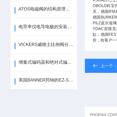
OBOLD科宝
ATOS电磁阀的结构原理与液压系统控制应用
关，德国IF
德国BURK
PILZ皮尔
电导率仪电导电极的安装方法及使用
YDAC贺德
缸，德国FE
价，给客户一
VICKERS威格士比例阀分类的工作原理
增量式编码器和绝对式编码器的选择区别
上一个
美国BANNER邦纳的EZ-Screen LS安全光幕选购问题