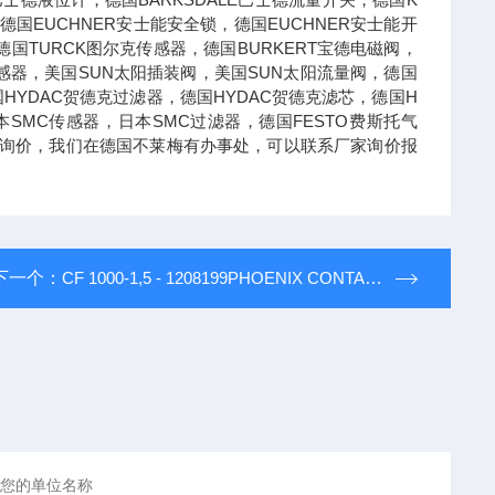
德国EUCHNER安士能安全锁，德国EUCHNER安士能开
国TURCK图尔克传感器，德国BURKERT宝德电磁阀，
德传感器，美国SUN太阳插装阀，美国SUN太阳流量阀，德国
国HYDAC贺德克过滤器，德国HYDAC贺德克滤芯，德国H
本SMC传感器，日本SMC过滤器，德国FESTO费斯托气
可以询价，我们在德国不莱梅有办事处，可以联系厂家询价报
下一个：
CF 1000-1,5 - 1208199PHOENIX CONTACT菲尼克斯剥线和压线设备