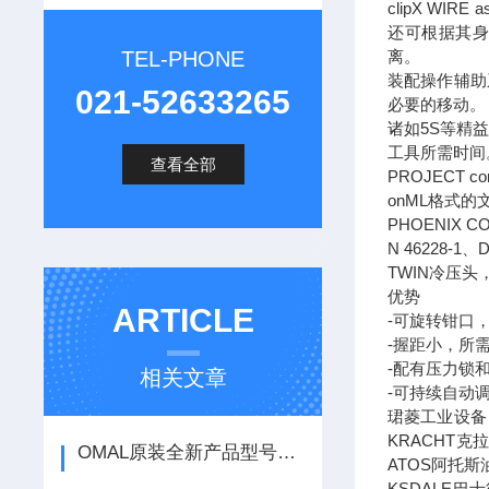
clipX W
还可根据其身
TEL-PHONE
离。
装配操作辅助
021-52633265
必要的移动。
诸如5S等精
工具所需时间
查看全部
PROJECT
onML格式
PHOENIX 
N 46228-
TWIN冷压
优势
ARTICLE
-可旋转钳口
-握距小，所
-配有压力锁
相关文章
-可持续自动调
珺菱工业设备
KRACHT
OMAL原装全新产品型号DA180411S F05-F07库存优惠出售
ATOS阿托斯
KSDALE巴