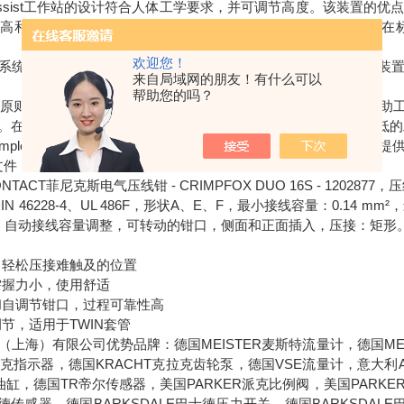
IRE assist工作站的设计符合人体工学要求，并可调节高度。该装
高和/或要完成的操作进行调整。人体工学设计的另一优势体现在
欢迎您！
系统下方配备四个带制动机构的工业导轮，机动性强。这意味着装
来自局域网的朋友！有什么可以
帮助您的吗？
益原则也有助于消除混乱，优化组织结构。通过使用内含工具和辅助
。在此类情况下，使用频率较高的工具更易拿到，而使用频率较低的
 complete规划和标识软件可提供端子条生产所需的各类信息：既可提
的文件，用于控制端子条生产过程中的半自动或全自动生产系统。
CONTACT菲尼克斯电气压线钳 - CRIMPFOX DUO 16S - 12
1、DIN 46228-4、UL 486F，形状A、E、F，最小接线容量：0.14 m
头，自动接线容量调整，可转动的钳口，侧面和正面插入，压接：矩形
，轻松压接难触及的位置
需握力小，使用舒适
和自调节钳口，过程可靠性高
节，适用于TWIN套管
（上海）有限公司优势品牌：德国MEISTER麦斯特流量计，德国MEI
克拉克指示器，德国KRACHT克拉克齿轮泵，德国VSE流量计，意大利
油缸，德国TR帝尔传感器，美国PARKER派克比例阀，美国PARKE
士德传感器，德国BARKSDALE巴士德压力开关，德国BARKSDAL