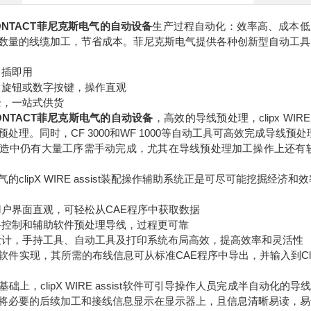
 CONTACT菲尼克斯电气的自动设备
生产过程自动化：效率高、成本低
数量的线缆加工，节省成本。菲尼克斯电气提供各种创新型自动工具
即插即用
、旋钮或数字按键，操作直观
全，一站式供货
 CONTACT菲尼克斯电气的自动设备
，高效的导线预处理，clipx WI
处理。同时，CF 3000和WF 1000等自动工具可高效完成导线
造中仍有大量工序需手动完成，尤其在导线预处理加工操作上还有
的clipX WIRE assist装配操作辅助系统正是可尽可能挖掘经济和
用户界面直观，可轻松从CAE程序中获取数据
备控制和辅助软件预处理导线，过程更可靠
设计，手持工具、自动工具及打印系统布局高效，提高效率和灵活性
件实现，其所需的布线信息可从标准CAE程序中导出，并输入到ClipX
础上，clipX WIRE assist软件可引导操作人员完成半自动
将必要的后续加工和接线信息显示在显示器上，且信息清晰易读，易