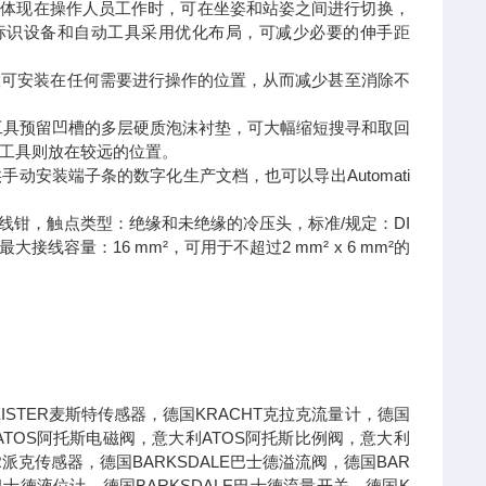
置的优点体现在操作人员工作时，可在坐姿和站姿之间进行切换，
标识设备和自动工具采用优化布局，可减少必要的伸手距
置可安装在任何需要进行操作的位置，从而减少甚至消除不
工具预留凹槽的多层硬质泡沫衬垫，可大幅缩短搜寻和取回
工具则放在较远的位置。
供手动安装端子条的数字化生产文档，也可以导出Automati
02877，压线钳，触点类型：绝缘和未绝缘的冷压头，标准/规定：DI
m²，最大接线容量：16 mm²，可用于不超过2 mm² x 6 mm²的
。
STER麦斯特传感器，德国KRACHT克拉克流量计，德国
ATOS阿托斯电磁阀，意大利ATOS阿托斯比例阀，意大利
R派克传感器，德国BARKSDALE巴士德溢流阀，德国BAR
E巴士德液位计，德国BARKSDALE巴士德流量开关，德国K