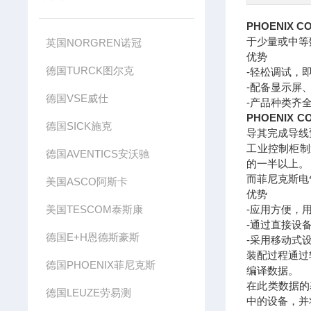
PHOENIX
于少量或中等
英国NORGREN诺冠
优势
德国TURCK图尔克
-轻松调试，
-配备显示屏
德国VSE威仕
-产品种类齐
PHOENIX
德国SICK施克
导其完成导线预
工业控制柜制
德国AVENTICS安沃驰
的一半以上。
而菲尼克斯电气
美国ASCO阿斯卡
优势
美国TESCOM泰斯康
-应用方便，
-通过直接设
德国E+H恩德斯豪斯
-采用移动式
装配过程通过软
德国PHOENIX菲尼克斯
编译数据。
在此类数据的基
德国LEUZE劳易测
中的设备，并