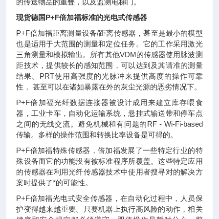
的传送物品的重叠，以及监测电梯门。
现货德国P+F倍加福标准的光电式传感器
P+F倍加福距离测量设备/距离传感器，甚至是最小的模型
也是适用于大范围的测量和定位任务。它的工作采用激光
三角测量和模拟输出。所有其他VDM的传感器使用脉波测
距技术，提供较长的感知范围，可以达到及其请准的测量
结果。PRT使用高强度的光脉冲来提供高度的操作可靠
性， 甚至可以在诸如暴露在外的灰尘光源的恶劣情况下。
P+F倍加福光纤数据连接器被设计成用来建立库存喂食
器，工业卡车，自动化运输系统，悬挂式输送带和停车点
之间的无线交流。避免机械和有问题的RF - Wi-Fi-based
传输。多样的操作范围和转换比率设备是可得的。
P+F倍加福特殊传感器，倍加福发展了一些特定行业的特
殊设备而它的功能没有被标准程序所覆盖。这些特定应用
的传感器在利用光纤传感器技术中使用者搜寻对的解决方
案时提供了*的可能性。
P+F倍加福光电式安全传感器，在自动化过程中，人员保
护变得越来越重要。只要机器上执行高风险的动作，相关