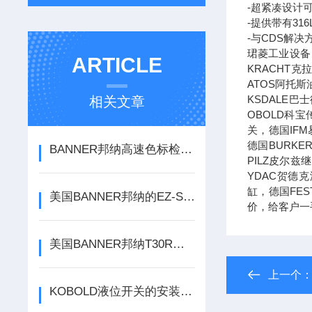
-超紧凑设计
-提供带有3
-与CDS解
珺菱工业设备
ARTICLE
KRACHT
ATOS阿托斯
KSDALE巴
相关文章
OBOLD科宝
关，德国IF
德国BURK
BANNER邦纳高速色标检测Q3XTBLD50-Q8
PILZ皮尔
YDAC贺德
缸，德国FE
美国BANNER邦纳的EZ-Screen LS安全光幕选购问题
价，给客户一
美国BANNER邦纳T30R传感器可防止碰撞方案
上一个
KOBOLD液位开关的安装方法及注意事项分析