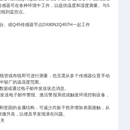
reCross®温湿度传感器可在各种环境中工作，以提供温度和湿度测量。与S
的接线到监控点。
op电台、或Q45传感器节点DX80N2Q45TH一起工作
本高昂的线管或布线即可进行测量，也无需从多个传感器位置手动
室中较广的温湿度范围。
度数据或通过电子邮件发送状态消息。
表发送电子邮件警报、激活警报系统或触发环境控制设备，
凑设计和坚固的金属结构，可减少共振干扰并增加表面接触，从
轻微升高，以便及早发现潜在问题。
网关