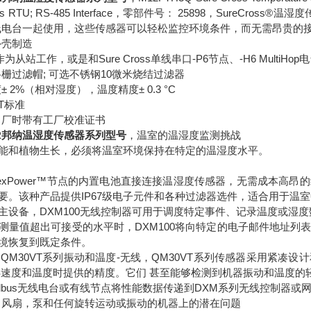
Modbus RTU; RS-485 Interface，零部件号： 25898，Su
oss无线电台一起使用，这些传感器可以轻松监控环境条件，而无需昂贵
外壳制造
5作为从站工作，或是和Sure Cross单线串口-P6节点、-H6 MultiH
格栅过滤帽; 可选不锈钢10微米烧结过滤器
 2%（相对湿度），温度精度± 0.3 °C
ST标准
出厂时带有工厂校准证书
ER邦纳温湿度传感器系列型号
，温室的温湿度监测挑战
能和植物生长，必须将温室环境保持在特定的温湿度水平。
ss FlexPower™节点的内置电池直接连接温湿度传感器，无需成
要。该种产品提供IP67级电子元件和各种过滤器选件，适合用于温
主设备，DXM100无线控制器可用于调度特定事件、记录温度或湿
测量值超出可接受的水平时，DXM100将向特定的电子邮件地址列
境恢复到既定条件。
邦纳QM30VT系列振动和温度-无线，QM30VT系列传感器采用紧
S速度和温度时提供的精度。它们 甚至能够检测到机器振动和温度的
odbus无线电台或有线节点将性能数据传递到DXM系列无线控制器或
，风扇，泵和任何旋转运动或振动的机器上的潜在问题