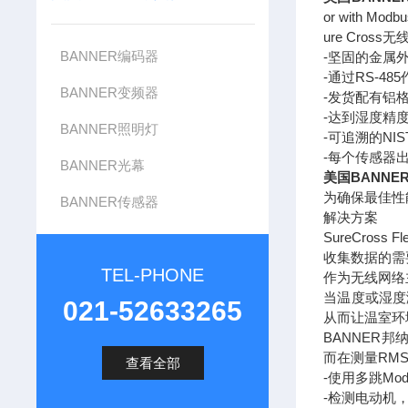
or with 
ure Cr
BANNER编码器
-坚固的金属
-通过RS-48
BANNER变频器
-发货配有铝
-达到湿度精度±
BANNER照明灯
-可追溯的NI
-每个传感器
BANNER光幕
美国BANN
为确保最佳性
BANNER传感器
解决方案
SureCro
收集数据的需
TEL-PHONE
作为无线网络
当温度或湿度
021-52633265
从而让温室环
BANNER
而在测量RM
查看全部
-使用多跳M
-检测电动机