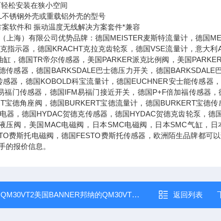
可轻松安装在狭小空间
16L不锈钢外壳或重载铝外壳的型号
决方案软件和 振动温度无线解决方案套件*兼容
（上海）有限公司优势品牌：德国MEISTER麦斯特流量计，德国MEI
克拉克指示器，德国KRACHT克拉克齿轮泵，德国VSE流量计，意大利
油缸，德国TR帝尔传感器，美国PARKER派克比例阀，美国PARKE
士德传感器，德国BARKSDALE巴士德压力开关，德国BARKSDAL
传感器，德国KOBOLD科宝流量计，德国EUCHNER安士能传感器，
M易福门传感器，德国IFM易福门接近开关，德国P+F倍加福传感器，德
ERT宝德角座阀，德国BURKERT宝德流量计，德国BURKERT宝
兹继电器，德国HYDAC贺德克传感器，德国HYDAC贺德克齿轮泵，德
克液压阀，美国MAC电磁阀，日本SMC电磁阀，日本SMC气缸，日
STO费斯托电磁阀，德国FESTO费斯托传感器，欧洲陌生品牌都
手的报价信息。
：
QM30VT2美国BANNER邦纳的QM30VT系列振动传感器
返回列表