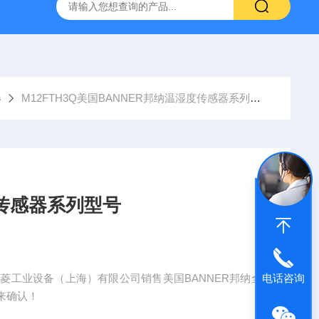
NHAIN海德汉角度编码器全系列介绍
0631-053BARKSDAL
器
M12FTH3Q美国BANNER邦纳温湿度传感器系列型号
度传感器系列型号
珺菱工业设备（上海）有限公司销售美国BANNER邦纳全
电话咨询
来确认！