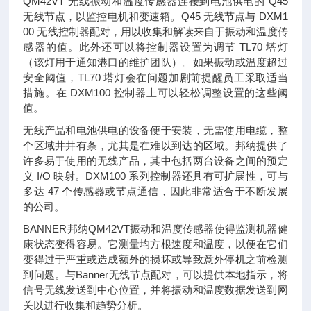
QM42VT 无线振动和温度传感器连接到电池供电的 Q45
无线节点，以监控电机和变速箱。Q45 无线节点与 DXM1
00 无线控制器配对，用以收集和解读来自于振动和温度传
感器的值。此外还可以将控制器设置为调节 TL70 塔灯
（该灯用于通知港口的维护团队）。如果振动或温度超过
安全阈值，TL70 塔灯会在问题加剧前提醒员工采取适当
措施。在 DXM100 控制器上可以轻松调整设置的这些阈
值。
无线产品和电池供电的设备便于安装，无需使用电缆，整
个区域井井有条，尤其是在难以到达的区域。邦纳提供了
许多易于使用的无线产品，其中包括两台设备之间的预定
义 I/O 映射。DXM100 系列控制器还具有可扩展性，可与
多达 47 个传感器或节点通信，因此非常适合于不断发展
的公司。
BANNER邦纳QM42VT振动和温度传感器使得监测机器健
康状态变得容易。它测量均方根速度和温度，以便在它们
变得过于严重或造成额外的损坏或导致意外停机之前检测
到问题。与Banner无线节点配对，可以提供本地指示，将
信号无线发送到中心位置，并将振动和温度数据发送到网
关以进行收集和趋势分析。