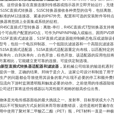
线。这些设备旨在直接连接到传感器或指示器并立即开始运行，无缝
纳S15C直插式转换器，S15C转换器接收各种类型的信号，包括离散、模
标准的M12连接器、紧凑的IP67外壳、配置和可选的安装附件等
gnal转换器将您踏上全面集成系统的征程。
纳R45C直插式T型转换器：离散-串行，R45C直插式T型转换器支持
两个可由用户配置的I/O点，可作为PNP/NPN输入或输出。因而PV
邦纳S15F直插式滤波器，S15F直插式滤波器能抑制瞬态电压或滤
型号，包括一个电压抑制器、一个低阻抗滤波器和一个高阻抗滤波器
邦纳S15A直插式适配器，S15A直插式适配器重定向布线，以匹配
灰单向，白到灰单向，白色开放，棕色开放。该适配器的应用包括
方案相比，它能建立更可靠的连接。可提供定制选项。
邦纳新型直插式转换器适配器和滤波器
，
某机械公司组装的输送机遇到
提供一致、正确的结果。邦纳于是介入。这家公司设计和制造了用
生产的问题都会导致使用其设备的客户出现不必要的停工和额外费
品流向下游时监测透明瓶和触发必要的动作。之前使用的传感器陆
公司还打算将这些传感器以与其性能不相称的较高价位出售。
物体是光电传感器面临的最大挑战之一。发射率、目标形状或大小
线以不可预知的方式反射回来而导致读数错误，这些是相对普遍存在
用中使用了聚对苯二甲酸乙二酯（PET）瓶，PET材料一直是一种