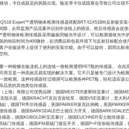
移动，卡住或延迟的风险出现。输送带卡住或阻塞会导致公司出现
纳QS18 Expert™透明物体检测传感器搭配BRT-51X51BM
的间隙，从而监测产品流量并识别作业线上的错误。然后传感器会促
xpert™透明物体检测传感器采用偏振同轴光学设计，可以检测接收
器的响应时间为400微秒，在消费品和包装环境下与反射目标配合使
客户在输送带上提供了便利的安装功能。由于可以旋转，因而比标
空间。
要一种能够在输送机上的连续一致检测透明PET瓶的传感器。 在此应用中
司而言是一种高效且易实现的解决方案。它不只是被专门设计为检
一致检测。这种传感器经过细调可以检测各种PET瓶，轻松适应该
等品质的其他类似传感器。
（上海）有限公司优势品牌：德国MEISTER麦斯特流量计，德国MEI
克拉克指示器，德国KRACHT克拉克齿轮泵，德国VSE流量计，意大利
油缸，德国TR帝尔传感器，美国PARKER派克比例阀，美国PARKE
士德传感器，德国BARKSDALE巴士德压力开关，德国BARKSDAL
传感器，德国KOBOLD科宝流量计，德国EUCHNER安士能传感器，
M易福门传感器，德国IFM易福门接近开关，德国P+F倍加福传感器，德