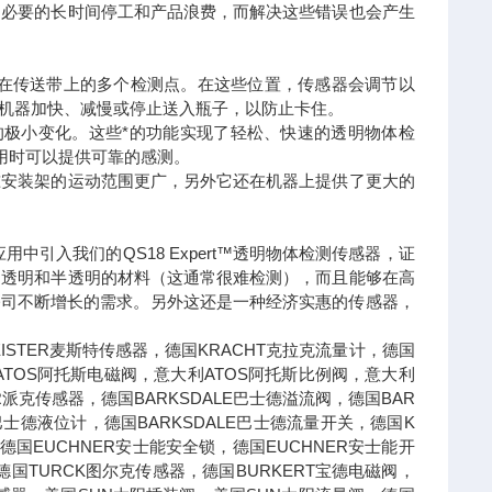
不必要的长时间停工和产品浪费，而解决这些错误也会产生
反射板安装在传送带上的多个检测点。在这些位置，传感器会调节以
使机器加快、减慢或停止送入瓶子，以防止卡住。
光中的极小变化。这些*的功能实现了轻松、快速的透明物体检
用时可以提供可靠的感测。
准安装架的运动范围更广，另外它还在机器上提供了更大的
引入我们的QS18 Expert™透明物体检测传感器，证
测透明和半透明的材料（这通常很难检测），而且能够在高
公司不断增长的需求。另外这还是一种经济实惠的传感器，
STER麦斯特传感器，德国KRACHT克拉克流量计，德国
ATOS阿托斯电磁阀，意大利ATOS阿托斯比例阀，意大利
R派克传感器，德国BARKSDALE巴士德溢流阀，德国BAR
E巴士德液位计，德国BARKSDALE巴士德流量开关，德国K
德国EUCHNER安士能安全锁，德国EUCHNER安士能开
国TURCK图尔克传感器，德国BURKERT宝德电磁阀，