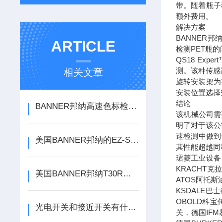
带。随着瓶子
额外费用。
解决方案
BANNER邦
ARTICLE
检测PET瓶
QS18 E
测。该种传感
相关文章
旋转安装架为
安装位置选择
结论
BANNER邦纳高速色标检测Q3XTBLD50-Q8
该机械公司需
明了对于该公
速检测中做到
美国BANNER邦纳的EZ-Screen LS安全光幕选购问题
其性能超越同
珺菱工业设备
KRACHT
美国BANNER邦纳T30R传感器可防止碰撞方案
ATOS阿托斯
KSDALE巴
OBOLD科宝
光电开关和接近开关有什么区别？
关，德国IF