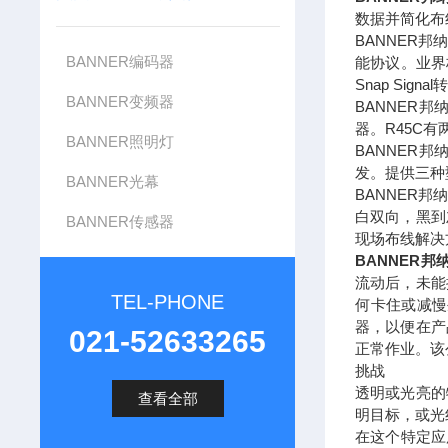
数据并简化布
BANNER邦
BANNER编码器
能协议。业界
Snap Si
BANNER变频器
BANNER邦
器。R45C有
BANNER照明灯
BANNER
发。提供三种
BANNER光幕
BANNER
白双向，黑到
BANNER传感器
现场布线解决
BANNER
流动后，未能
TEL-PHONE
何卡住或减慢
器，以便在产
021-52633265
正常作业。该
挑战
透明或光亮的
查看全部
明目标，或光
在这个特定应