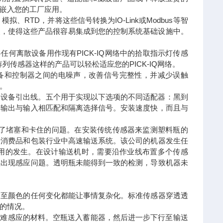
嵌入您的工厂应用。
拟、RTD，并将这些信号转换为IO-Link或Modbus等智
特点，使得这些产品很容易集成到您的控制系统基础设施中。
将任何离散设备用作现有PICK-IQ网络中的拾取指示灯传感
D阵列传感器这样的产品可以轻松适应您的PICK-IQ网络。
除设备和控制器之间的电噪声，改善信号完整性，并减少误触
。
特定的设备引出线。五个用于实现以下选项的不同适配器：黑到
将输出与输入相匹配和隔离选择信号。安装速度快，而且与
了堵塞和卡住的问题。在安装传统传感器来监测塑料瓶的
于消费品和包装行业中高速输送系统。该公司的机器发生任
用的发生。在设计输送机时，需要沿作业线布置多个传感
续出现感应问题。透明瓶未能得到一致的检测，导致机器未
乃至颜色的任何变化都能让事情复杂化。标准传感器穿透透
的情况。
极难感应的材料。空瓶送入蓄能器，然后进一步下行至输送