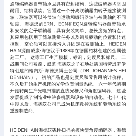
旋转编码器自带轴承且具有密封结构。这些编码器均坚固
耐用、结构紧凑。它通过一个分离联轴器由转子连接被测
轴，联轴器可以补偿轴向运动和编码器轴与被测轴的不同
轴度。海德汉的ERN、ECN和EQN旋转编码器自带轴承
和安装的定子联轴器，具有安装简单、总长度短的特点。
其应用包括用于简单测量任务以及饲服驱动的位置和转速
控制。空心轴可以直接滑入并固定在被测轴上。HEIDEN
HAIN源自威廉·海德汉于1889年在德国柏林创建的金属蚀
刻工厂。 这家工厂生产模板，标识，刻度尺和标尺。 二
战期间公司被毁，威廉·海德汉之子在地处德国特劳恩罗伊
特创建约翰内斯·海德汉博士公司（DR. JOHANNES HEI
DENHAIN）。 初的产品也是刻度尺和零售用的计价秤。
不久后开始生产机床的光学位置测量系统。 六十年代初期
开始转向生产光电扫描的直线光栅尺和角度编码器。 这些
发展促成了制造业中许多机器和设备的自动化。七十年代
中期以后，海德汉公司已成为机床数控系统和驱动系统的
重要制造商。
HEIDENHAIN海德汉
磁性扫描的模块型角度编码器，海德