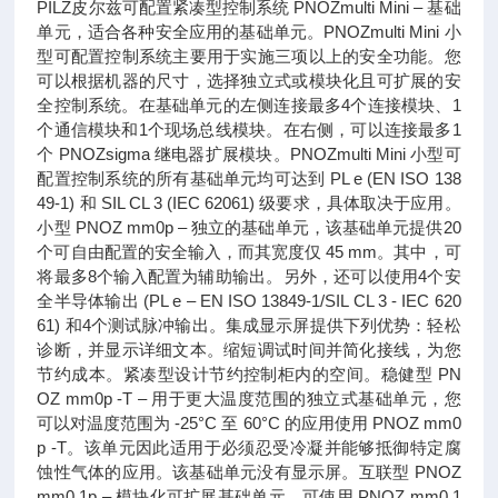
PILZ皮尔兹可配置紧凑型控制系统 PNOZmulti Mini – 基础
单元，适合各种安全应用的基础单元。PNOZmulti Mini 小
型可配置控制系统主要用于实施三项以上的安全功能。您
可以根据机器的尺寸，选择独立式或模块化且可扩展的安
全控制系统。在基础单元的左侧连接最多4个连接模块、1
个通信模块和1个现场总线模块。在右侧，可以连接最多1
个 PNOZsigma 继电器扩展模块。PNOZmulti Mini 小型可
配置控制系统的所有基础单元均可达到 PL e (EN ISO 138
49-1) 和 SIL CL 3 (IEC 62061) 级要求，具体取决于应用。
小型 PNOZ mm0p – 独立的基础单元，该基础单元提供20
个可自由配置的安全输入，而其宽度仅 45 mm。其中，可
将最多8个输入配置为辅助输出。另外，还可以使用4个安
全半导体输出 (PL e – EN ISO 13849-1/SIL CL 3 - IEC 620
61) 和4个测试脉冲输出。集成显示屏提供下列优势：轻松
诊断，并显示详细文本。缩短调试时间并简化接线，为您
节约成本。紧凑型设计节约控制柜内的空间。稳健型 PN
OZ mm0p -T – 用于更大温度范围的独立式基础单元，您
可以对温度范围为 -25°C 至 60°C 的应用使用 PNOZ mm0
p -T。该单元因此适用于必须忍受冷凝并能够抵御特定腐
蚀性气体的应用。该基础单元没有显示屏。互联型 PNOZ
mm0.1p – 模块化可扩展基础单元，可使用 PNOZ mm0.1