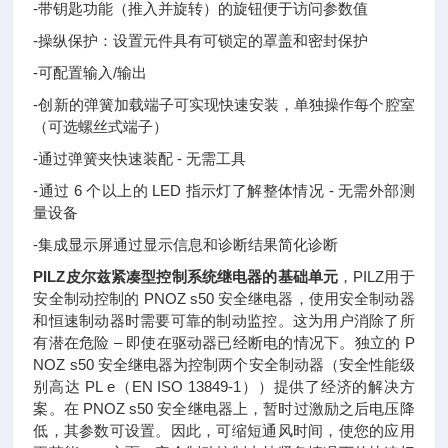
-带钥匙功能（推入并旋转）的旋钮便于访问参数值
-操纵保护：设置元件具有可锁定的罩盖和密封保护
-可配置输入/输出
-创新的弹簧加载端子可实现快速安装，单独操作每个腔室
（可选螺丝式端子）
-通过弹簧夹快速装配 - 无需工具
-通过 6 个以上的 LED 指示灯了解整体情况 - 无需外部测
量设备
-集成显示屏通过显示信息和诊断结果简化诊断
PILZ皮尔兹紧凑型控制系统继电器的基础单元
，
PILZ用于
安全制动控制的 PNOZ s50 安全继电器，使用安全制动器
和恒速制动器时需要可靠的制动监控。这为用户消除了所
有潜在危险 – 即使在驱动器已经断电的情况下。独立的 P
NOZ s50 安全继电器为控制两个安全制动器（安全性能级
别高达 PL e（EN ISO 13849-1））提供了经济的解决方
案。在 PNOZ s50 安全继电器上，暂时过激励之后电压降
低，其参数可设置。因此，可缩短通风时间，使您的应用