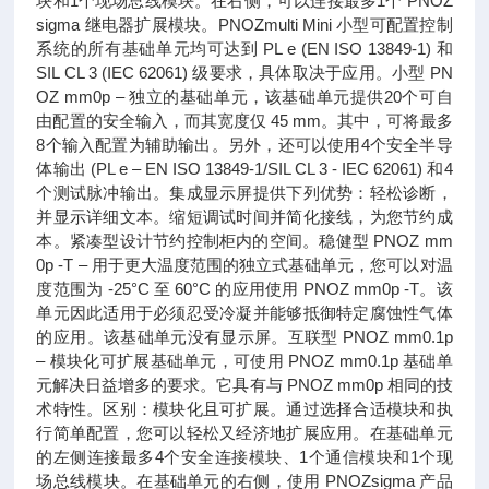
块和1个现场总线模块。在右侧，可以连接最多1个 PNOZ
sigma 继电器扩展模块。PNOZmulti Mini 小型可配置控制
系统的所有基础单元均可达到 PL e (EN ISO 13849-1) 和
SIL CL 3 (IEC 62061) 级要求，具体取决于应用。小型 PN
OZ mm0p – 独立的基础单元，该基础单元提供20个可自
由配置的安全输入，而其宽度仅 45 mm。其中，可将最多
8个输入配置为辅助输出。另外，还可以使用4个安全半导
体输出 (PL e – EN ISO 13849-1/SIL CL 3 - IEC 62061) 和4
个测试脉冲输出。集成显示屏提供下列优势：轻松诊断，
并显示详细文本。缩短调试时间并简化接线，为您节约成
本。紧凑型设计节约控制柜内的空间。稳健型 PNOZ mm
0p -T – 用于更大温度范围的独立式基础单元，您可以对温
度范围为 -25°C 至 60°C 的应用使用 PNOZ mm0p -T。该
单元因此适用于必须忍受冷凝并能够抵御特定腐蚀性气体
的应用。该基础单元没有显示屏。互联型 PNOZ mm0.1p
– 模块化可扩展基础单元，可使用 PNOZ mm0.1p 基础单
元解决日益增多的要求。它具有与 PNOZ mm0p 相同的技
术特性。区别：模块化且可扩展。通过选择合适模块和执
行简单配置，您可以轻松又经济地扩展应用。在基础单元
的左侧连接最多4个安全连接模块、1个通信模块和1个现
场总线模块。在基础单元的右侧，使用 PNOZsigma 产品