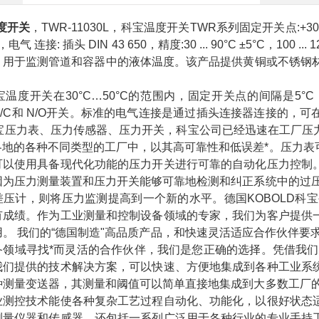
温度开关
，TWR-11030L，科宝温度开关TWR系列固定开关点:+30 ... +12
气 连接: 插头 DIN 43 650，精度:30 ... 90°C ±5°C，100
，用于监测管道和容器中的液体温度。该产品提供黄铜或不锈钢材
。
宝温度开关在30°C…50°C的范围内，固定开关点的间隔是5°C，在
N/C和 N/O开关。标准的电气连接是通过插头连接器连接的
D科宝压力表、压力传感器、压力开关，科宝公司已经迅速在工厂
各地的各种不同类型的工厂中，以其高可靠性和低误差*。压力表
可以使用具备现代化功能的压力开关进行可靠的自动化压力控制
因为压力测量装置和压力开关能够可靠地检测和纠正系统中的过压
差压计，则将压力监测提高到一个新的水平。德国KOBOLD科
有成绩。作为工业测量和控制设备领域的专家，我们为客户提供
。 我们的“德国制造"高品质产品，和快速灵活适应合作伙伴要
备领域寻找*而灵活的合作伙伴，我们是您正确的选择。凭借我们
我们提供的技术解决方案，可以快速、方便地集成到各种工业系
种测量变送器，其测量和阈值可以简单直接地集成到大多数工厂的
业测控技术能使各种复杂工艺过程自动化、功能化，以很好状态
测量仪器和传感器，还包括一系列广泛用于各种行业的专业手持