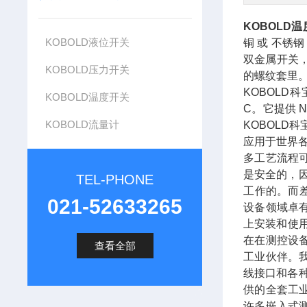
KOBOLD
KOBOLD液位开关
铜 或 不锈钢，电
双金属开关
KOBOLD压力开关
的螺纹套里
KOBOLD科
KOBOLD温度开关
C。它提供 
KOBOLD流量计
KOBOL
应用于世界
多工艺流程
是安全的，
TEL-PHONE
工作的。而
021-52633265
设备领域卓
上安装和使用
在在测控设
查看全部
工业伙伴。
线接口和各
供的全套工
许多嵌入式