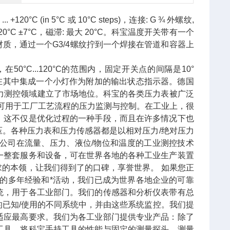
0°C (in 5°C 或 10°C steps)，连接: G ¾ 外螺纹,
 ... 120°C ±7°C，磁滞: 最大 20°C。科宝温度开关带有一个
质，通过一个G3/4螺纹拧到一个焊接在管道和容器上
50°C...120°C的范围内，固定开关点的间隔是10°
，可在其中集成一个小灯作为附加的输出状态指示器。德国
压力测控领域建立了市场地位。科宝的各类压力表被广泛
可用于工厂工艺流程的压力监测与控制。在工业上，很
。这不仅是优化过程的一种手段，而且在许多情况下也
。各种压力表和压力传感器都是以相对压力/绝对压力
宝公司在流量、压力、液位/物位和温度的工业测控技术
一整套服务和设备，可在世界各地的各种工业生产装置
求的本领，让我们得到了的口碑，享誉世界。 如果您正
的多年经验和*活动，我们已成为世界各地企业的可靠
统，用于各工业部门。我们的传感器和分析仪表带有总
已知/使用的不同系统中，并由这些系统监控。我们提
适应最高要求。我们为各工业部门提供专业产品：除了
工具。将科宝手持工具的性能与固定的测量探头、测量