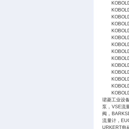
KOBOLD流
KOBOLD
KOBOLD压
KOBOLD压
KOBOLD
KOBOLD科
KOBOLD
KOBOLD科
KOBOLD
KOBOLD科
KOBOLD科
KOBOLD科
KOBOLD科
KOBOLD科
珺菱工业设备
泵，VSE流
阀，BARKS
流量计，EU
URKERT电