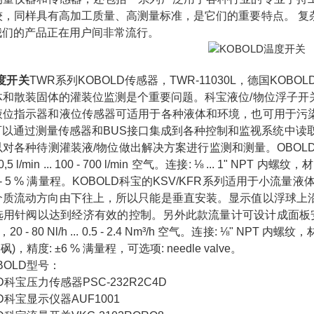
较，同样具有高加工质量、高测量标准，是它们的重要特点。 复
我们的产品正在用户间非常流行。
温度开关
TWR系列KOBOLD传感器，TWR-11030L，德国KO
体和散装固体的灌装位监测是个重要问题。科宝液位/物位浮子开
液位指示器和液位传感器可适用于各种液体和环境，也可用于污
可以通过测量传感器和BUS接口集成到各种控制和监视系统中读
种待测灌装液/物位做出解决方案进行监测和测量。OBOLD科宝KFR系列测量范围
 0,5 l/min ... 100 - 700 l/min 空气。连接: ⅛ ... 1" NP
2 - 5 % 满量程。KOBOLD科宝的KSV/KFR系列适用于小
介质流动方向由下往上，所以只能是垂直安装。显示值以浮球上
用针阀以达到经济有效的控制。另外此款流量计可设计成面板安装。KOBO
h 水，20 - 80 Nl/h ... 0.5 - 2.4 Nm³/h 空气。连接: ⅛" N
(聚砜)，精度: ±6 % 满量程，可选项: needle valve。
OLD型号：
宝压力传感器PSC-232R2C4D
科宝显示仪器AUF1001