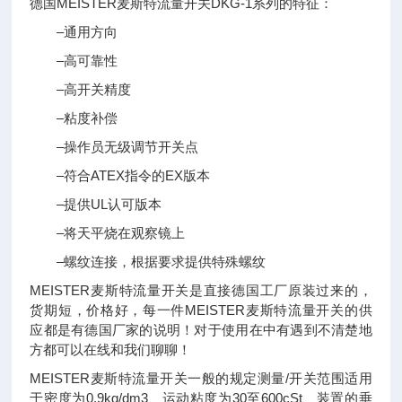
德国MEISTER麦斯特流量开关DKG-1系列的特征：
–通用方向
–高可靠性
–高开关精度
–粘度补偿
–操作员无级调节开关点
–符合ATEX指令的EX版本
–提供UL认可版本
–将天平烧在观察镜上
–螺纹连接，根据要求提供特殊螺纹
MEISTER麦斯特流量开关是直接德国工厂原装过来的，
货期短，价格好，每一件MEISTER麦斯特流量开关的供
应都是有德国厂家的说明！对于使用在中有遇到不清楚地
方都可以在线和我们聊聊！
MEISTER麦斯特
流量开关一般的规定测量/开关范围适用
于密度为0.9kg/dm3、运动粘度为30至600cSt、装置的垂