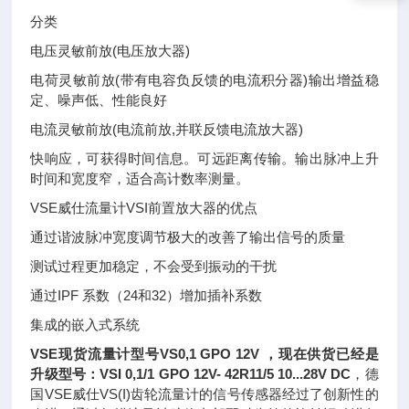
分类
电压灵敏前放(电压放大器)
电荷灵敏前放(带有电容负反馈的电流积分器)输出增益稳
定、噪声低、性能良好
电流灵敏前放(电流前放,并联反馈电流放大器)
快响应，可获得时间信息。可远距离传输。输出脉冲上升
时间和宽度窄，适合高计数率测量。
VSE威仕流量计VSI前置放大器的优点
通过谐波脉冲宽度调节极大的改善了输出信号的质量
测试过程更加稳定，不会受到振动的干扰
通过IPF 系数（24和32）增加插补系数
集成的嵌入式系统
VSE现货流量计型号VS0,1 GPO 12V
，现在供货已经是
升级型号：VSI 0,1/1 GPO 12V- 42R11/5 10...28V DC
，
德
国VSE威仕VS(I)齿轮流量计的信号传感器经过了创新性的