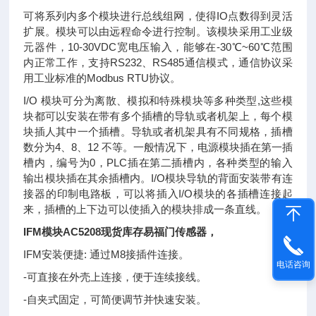
可将系列内多个模块进行总线组网，使得IO点数得到灵活
扩展。模块可以由远程命令进行控制。该模块采用工业级
元器件，10-30VDC宽电压输入，能够在-30℃~60℃范围
内正常工作，支持RS232、RS485通信模式，通信协议采
用工业标准的Modbus RTU协议。
I/O 模块可分为离散、模拟和特殊模块等多种类型,这些模
块都可以安装在带有多个插槽的导轨或者机架上，每个模
块插人其中一个插槽。导轨或者机架具有不同规格，插槽
数分为4、8、12 不等。一般情况下，电源模块插在第一插
槽内，编号为0，PLC插在第二插槽内，各种类型的输入
输出模块插在其余插槽内。I/O模块导轨的背面安装带有连
接器的印制电路板，可以将插入I/O模块的各插槽连接起
来，插槽的上下边可以使插入的模块排成一条直线。
IFM模块AC5208现货库存易福门传感器
，
IFM安装便捷: 通过M8接插件连接。
电话咨询
-可直接在外壳上连接，便于连续接线。
-自夹式固定，可简便调节并快速安装。