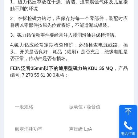
1、磁力钻应存放在干燥、清洁、没有腐蚀气体及儿童接
触不到的环境
2、在拆检磁力钻时，应保存好每一个零部件，装配时应
将所以零部件按原先位置将好，不能遗漏或错装。
3、磁力钻传动零件要经常注入接润滑油并保持清洁。
4,磁力钻应经常定期检查维护，必须检查电源线路、插
头、开关是否良好，耗品（碳刷）是否充足，绝缘电阻是
否正常，传动件是否有损坏。
FEIN泛音35mm以下的通用型磁力钻KBU 35 MQ
，产品
编号: 7 270 55 61 30 0规格：
一般规格
振动值 / 噪音值
额定消耗功率
声压级 LpA
电话咨询