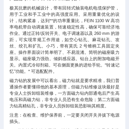
极其抗磨的机械设计，带有回转式轴装电机电缆保护管，
用于工业和手工业中的高强度应用。采用重量优化的设
计，结构紧凑，达到**的功率重量比，FEIN 1100 W 高功
率电机带自动调速装置，转速稳定性高，确保可靠经济地
作业。通过正转/反转开关、电子调速器以及 260 mm 的游
距，可实现常规工作用途，如空心钻孔、麻花钻孔、攻
丝、绞孔和扩孔。小巧，带有莫氏 2 号锥柄工具固定夹
座。操作界面设计简单明了、不易混淆。简明的磁座吸力
显示。磁座吸力强劲。倾斜感应器。钻台上的附加电磁开
关。内置式冷却剂箱。可在侧面更换的进给手轮。“转速记
忆"功能。* 可选配配件。
磁力钻的发展中可以看出，磁力钻就是要求精准，我们普
通操作者要懂得他的基本原理，但磁力钻维修这块最好是
专业人士拆卸组装维修，一方面磁力钻内部通电后产生高
电压和高磁力钻，非专业人员恐有生命危险；第二方面磁
力钻高精钻孔，非专业人员拆卸组装恐影响其精度。
注意：在检查、维护保养前，一定要关闭开关并拔下电源
插头。