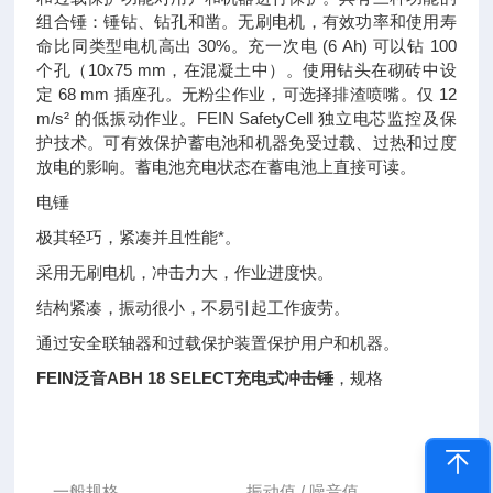
组合锤：锤钻、钻孔和凿。无刷电机，有效功率和使用寿
命比同类型电机高出 30%。充一次电 (6 Ah) 可以钻 100
个孔（10x75 mm，在混凝土中）。使用钻头在砌砖中设
定 68 mm 插座孔。无粉尘作业，可选择排渣喷嘴。仅 12
m/s² 的低振动作业。FEIN SafetyCell 独立电芯监控及保
护技术。可有效保护蓄电池和机器免受过载、过热和过度
放电的影响。蓄电池充电状态在蓄电池上直接可读。
电锤
极其轻巧，紧凑并且性能*。
采用无刷电机，冲击力大，作业进度快。
结构紧凑，振动很小，不易引起工作疲劳。
通过安全联轴器和过载保护装置保护用户和机器。
FEIN泛音ABH 18 SELECT充电式冲击锤
，规格
一般规格
振动值 / 噪音值