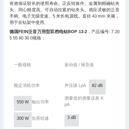
有效保证较长的使用寿命。正反转操作。金属制精确钻夹
头。同心精度高。可自动拉紧的钻夹头。感应灵敏的泛音
手柄。电子无级变速。5 米长电源线。直径 43 mm 夹箍，
用于在钻架中使用。
德国FEIN泛音万用型双档电钻BOP 13-2
，产品编号: 7 20
5 55 60 30 0规格：
一般规格
振动值 / 噪音值
额定消耗功率
声压级 LpA
82 dB
测量值的测量误差 K
550 W
输出功率
pA
3 dB
300 W
负荷转速