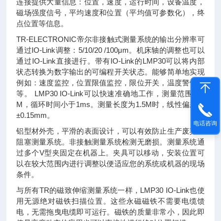
连接提供大量信息：位置，速度，运行时间，设备温度，
磁场强度信号，平均速度和位置（平均值可参数化），终
点位置等信息。
TR-ELECTRONIC帝尔非接触式测量系统的输出分辨率可
通过IO-Link调整：5/10/20 /100μm。机床轴的调整也可以
通过IO-Link直接进行。带有IO-Link的LMP30可以将内部
状态转换为数字输出的可编程开关状态。能够简单地实现
例如：速度监控，位置限值监控，限位开关，温度警告等
等。 LMP30 IO-Link可以快速准确地工作，测量范围为3
M，循环时间小于1ms。测量长度为1.5M时，线性偏差为
±0.15mm。
电话咨询
铝型材外壳，平滑的表面设计，可以有效防止生产废弃物
阻塞测量系统。非接触测量系统检测无磨损。测量系统通
过多个V型夹固定在机器上。夹具可以移动，安装位置可
以在较大范围内进行调整以便适应您的系统或机器的现场
条件。
与所有TR的磁致伸缩测量系统一样，LMP30 IO-Link也使
用无源绝对磁铁扫描位置。这些永磁磁铁不需要电缆馈
电，无需拖曳电缆即可运行。磁铁的质量非常小，因此即