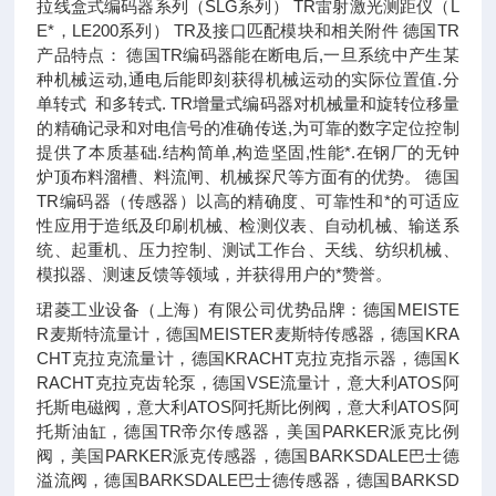
拉线盒式编码器系列（SLG系列） TR雷射激光测距仪（L
E*，LE200系列） TR及接口匹配模块和相关附件 德国TR
产品特点： 德国TR编码器能在断电后,一旦系统中产生某
种机械运动,通电后能即刻获得机械运动的实际位置值.分
单转式 和多转式. TR增量式编码器对机械量和旋转位移量
的精确记录和对电信号的准确传送,为可靠的数字定位控制
提供了本质基础.结构简单,构造坚固,性能*.在钢厂的无钟
炉顶布料溜槽、料流闸、机械探尺等方面有的优势。 德国
TR编码器（传感器）以高的精确度、可靠性和*的可适应
性应用于造纸及印刷机械、检测仪表、自动机械、输送系
统、起重机、压力控制、测试工作台、天线、纺织机械、
模拟器、测速反馈等领域，并获得用户的*赞誉。
珺菱工业设备（上海）有限公司优势品牌：德国MEISTE
R麦斯特流量计，德国MEISTER麦斯特传感器，德国KRA
CHT克拉克流量计，德国KRACHT克拉克指示器，德国K
RACHT克拉克齿轮泵，德国VSE流量计，意大利ATOS阿
托斯电磁阀，意大利ATOS阿托斯比例阀，意大利ATOS阿
托斯油缸，德国TR帝尔传感器，美国PARKER派克比例
阀，美国PARKER派克传感器，德国BARKSDALE巴士德
溢流阀，德国BARKSDALE巴士德传感器，德国BARKSD