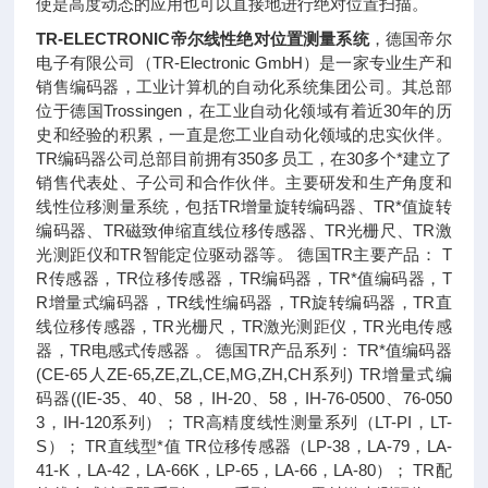
使是高度动态的应用也可以直接地进行绝对位置扫描。
TR-ELECTRONIC帝尔线性绝对位置测量系统
，德国帝尔
电子有限公司（TR-Electronic GmbH）是一家专业生产和
销售编码器，工业计算机的自动化系统集团公司。其总部
位于德国Trossingen，在工业自动化领域有着近30年的历
史和经验的积累，一直是您工业自动化领域的忠实伙伴。
TR编码器公司总部目前拥有350多员工，在30多个*建立了
销售代表处、子公司和合作伙伴。主要研发和生产角度和
线性位移测量系统，包括TR增量旋转编码器、TR*值旋转
编码器、TR磁致伸缩直线位移传感器、TR光栅尺、TR激
光测距仪和TR智能定位驱动器等。 德国TR主要产品： T
R传感器，TR位移传感器，TR编码器，TR*值编码器，T
R增量式编码器，TR线性编码器，TR旋转编码器，TR直
线位移传感器，TR光栅尺，TR激光测距仪，TR光电传感
器，TR电感式传感器 。 德国TR产品系列： TR*值编码器
(CE-65人ZE-65,ZE,ZL,CE,MG,ZH,CH系列) TR增量式编
码器((IE-35、40、58，IH-20、58，IH-76-0500、76-050
3，IH-120系列）； TR高精度线性测量系列（LT-PI，LT-
S）； TR直线型*值 TR位移传感器（LP-38，LA-79，LA-
41-K，LA-42，LA-66K，LP-65，LA-66，LA-80）； TR配