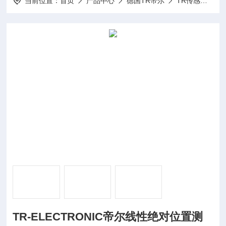
当前位置：
首页
产品中心
德国TR帝尔
TR传感器
T
TR-ELECTRONIC帝尔线性绝对位置测