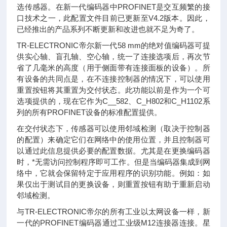
选传感器。在新一代编码器中PROFINET是交互频繁的接
口技术之一，此配置文件目前已更新至V4.2版本。因此，
已经推出的产品系列不断更新和改进也就不足为奇了。
TR-ELECTRONIC帝尔新一代58 mm的绝对值编码器可提
供实心轴、盲孔轴、空心轴，统一了连接选项后，再次节
省了几毫米的高度（用于侧面带有连接面板的设备）。所
有设备的共同点是，在不连接控制器的情况下，可以使用
重置按钮将其重置为交付状态。此功能以前是作为一个可
选项提供的，现在它作为C__582、C_H802和C_H1102系
列的所有PROFINET设备的标准配置提供。
在交付状态下，传感器可以使用邻域检测（取决于控制器
的配置）来确定它们在网络中的使用位置，并且控制器可
以通过此信息提供必要的配置数据。尤其是在更换编码器
时，*无需访问控制程序即可工作。但是当编码器集成到网
络中，它就会保留特定于应用程序的识别功能。例如：如
果仅出于测试目的更换设备，则重置按钮有助于重新启动
邻域检测。
与TR-ELECTRONIC帝尔的所有工业以太网设备一样，新
一代的PROFINET编码器通过工业级M12连接器连接。星