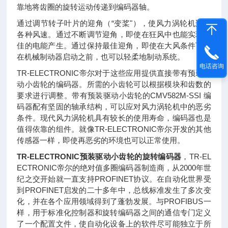
靠地将齿圈的旋转运动传递到编码器轴。
通过调节转子叶片的迎角（“变桨"），使风力涡轮机适应
各种风速。通过不断调节迎角，即使在狂风中也能实现最
佳的电能产生。通过保持最佳迎角，即使在大风条件下，
在机械制动器启动之前，也可以轻柔地制动系统。
电话咨询
TR-ELECTRONIC帝尔对于这些应用提供直接带有预装驱
动小齿轮的编码器。所需的小齿轮可以根据模块和齿数的
要求进行调整。带有预装驱动小齿轮的CMV582M-SSI 编
码器配有坚固的轴承结构，可以应对风力涡轮机中的恶劣
条件。现代风力涡轮机具有较长的使用寿命，编码器也是
值得依靠的组件。就像TR-ELECTRONIC帝尔开发的其他
传感器一样，即使再恶劣的环境也可以正常使用。
TR-ELECTRONIC预装驱动小齿轮的旋转编码器
，TR-EL
ECTRONIC帝尔的绝对值多圈编码器制造商，从2000年世
纪之交开始就一直支持PROFINET协议。在自动化世界受
到PROFINET启发的二十多年中，总线标准发生了多次变
化，并在各个应用领域得到了蓬勃发展。与PROFIBUS一
样，用于标准化控制器和旋转编码器之间的通信专门定义
了一个配置文件，使自动化设备上的软件尽可能独立于所