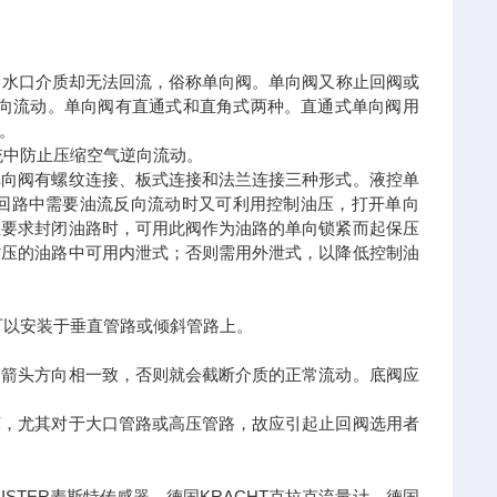
出水口介质却无法回流，俗称单向阀。单向阀又称止回阀或
逆向流动。单向阀有直通式和直角式两种。直通式单向阀用
。
统中防止压缩空气逆向流动。
单向阀有螺纹连接、板式连接和法兰连接三种形式。液控单
回路中需要油流反向流动时又可利用控制油压，打开单向
在要求封闭油路时，可用此阀作为油路的单向锁紧而起保压
背压的油路中可用内泄式；否则需用外泄式，以降低控制油
可以安装于垂直管路或倾斜管路上。
的箭头方向相一致，否则就会截断介质的正常流动。底阀应
坏，尤其对于大口管路或高压管路，故应引起止回阀选用者
STER麦斯特传感器，德国KRACHT克拉克流量计，德国