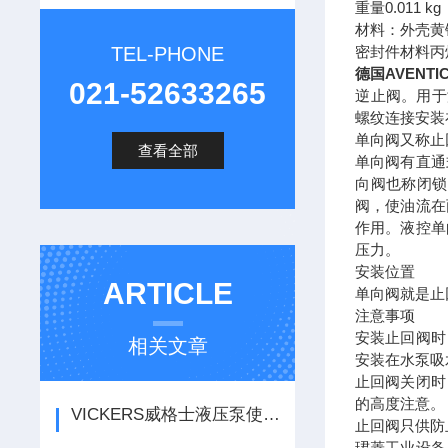
重量0.011 kg
材料：外壳黄
TEL-PHONE
密封件材料丙
德国AVENT
021-52633265
逆止阀。用于
螺纹连接安装
单向阀又称止
查看全部
单向阀有直通
向阀也称闭锁
阀，使油流在
作用。液控单
压力。
安装位置
ARTICLE
单向阀就是止
注意事项
安装止回阀时
相关文章
安装在水泵吸
止回阀关闭时
的高度注意。
VICKERS威格士液压泵使用技术和工作原理
止回阀只供防
珺菱工业设备