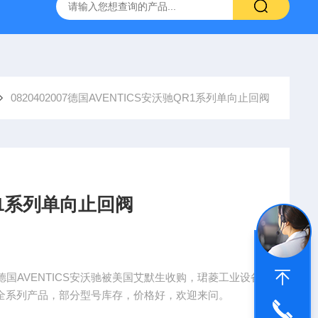
NHAIN海德汉角度编码器全系列介绍
0631-053BARKSDAL
0820402007德国AVENTICS安沃驰QR1系列单向止回阀
R1系列单向止回阀
，德国AVENTICS安沃驰被美国艾默生收购，珺菱工业设备
沃驰全系列产品，部分型号库存，价格好，欢迎来问。