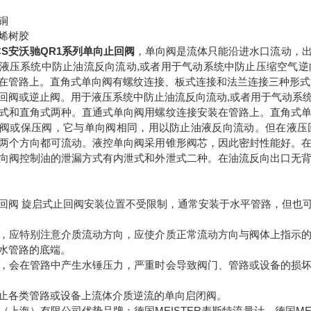
铜
烯树胶
ICS安沃驰QR1系列单向止回阀
，单向阀是流体只能沿进水口流动，
液压系统中防止油流反向流动,或者用于气动系统中防止压缩空气
在管路上。直角式单向阀有螺纹连接、板式连接和法兰连接三种形式
回阀或逆止阀。用于液压系统中防止油流反向流动,或者用于气动系
式和直角式两种。直通式单向阀用螺纹连接安装在管路上。直角式
阀或保压阀，它与单向阀相同，用以防止油液反向流动。但在液压
两个方向都可流动。液控单向阀采用锥形阀芯，因此密封性能好。
向阀控制油的泄漏方式有内泄式和外泄式二种。在油流反向出口无
回阀 旋启式止回阀安装位置不受限制，通常安装于水平管路，但也
，应特别注意介质流动方向，应使介质正常流动方向与阀体上指示
水管路的底端。
，会在管路中产生水锤压力，严重时会导致阀门、管路或设备的损
止各类管路或设备上流体介质逆流的单向启闭阀。
（上海）有限公司优势品牌：德国MEISTER麦斯特流量计，德国MEI