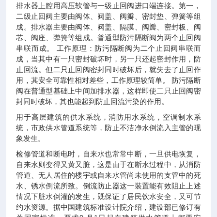
排水器上腔用高压软管与一级止回阀进口端连接。第一，
二级止回阀主要由阀体、阀盖、阀瓣、密封垫、弹簧等组
成。排水器主要由阀体、阀盖、隔膜、阀瓣、密封板、阀
芯、阀座、弹簧等组成。普通型防污隔断阀为两个止回阀
串联而成。 工作原理：防污隔断阀为二个止回阀串联而
成，当其中有一只密封破坏时，另一只还起密封作用，防
止回流。但二只止回阀密封同时破坏后，就失去了止回作
用，其安全可靠性相对差些，工作原理较简单。 防污隔断
阀在普通型基础上中间加排水器，这样即使二只止回阀密
封同时破坏，其也能起到防止回流污染的作用。
用于高层建筑的供水系统，消防用水系统，空调制水系
统，市政供水管道系统等，防止不洁净水倒流入主管的现
象发生。
检修管道和断电时，自来水也常常中断，一旦供电恢复，
自来水则变得又黄又脏，这是由于在断水过程中，从消防
管道、无人居住的楼宇或自来水管尚未使用的支管中的死
水、锈水倒流所致。倒流防止器这一装置能有效阻止上述
情况下脏水倒灌的发生，既保证了居民饮水安全，又可节
约水资源。据中国建筑标准设计院介绍，建设部已修订有