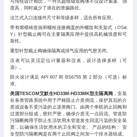
与传统设计相比，一件式超细锻造阀体不仅设计紧凑、强
度高，同时减少了潜在的泄漏路径。
法兰式入口连接件尺寸和等级多样，适合所有应用。
带有熔模铸造轭和螺栓连接阀盖的外螺纹和支架式（OS&
Y）针型截止阀可在主要隔离应用中提供高机械强度和可
靠性。
重型针型截止阀确保隔离或排气应用的气密关闭。
压表可以灵活定位计量器和仪表，设计选择多样（可
选）。
防火设计满足 API 607 和 BS6755 第 2 部分（可选）标
准。
美国TESCOM艾默生HD33M-HD33MK型主隔离阀
，安装
在各类管路系统中用于严格阻止介质倒流，保护其后的介
质或设备不受污染的止逆类阀门。由两个串联的止回阀和
过渡部分组成，密封严密，确保介质无一点回流。管道防
污隔断阀用于防止生活饮用水管道发生回流污染的安全装
置，以确保生活饮用水的卫生和安全。 产品的结构： 安
全型防污隔断阀是在两个止回阀之间加一个排水器组成。