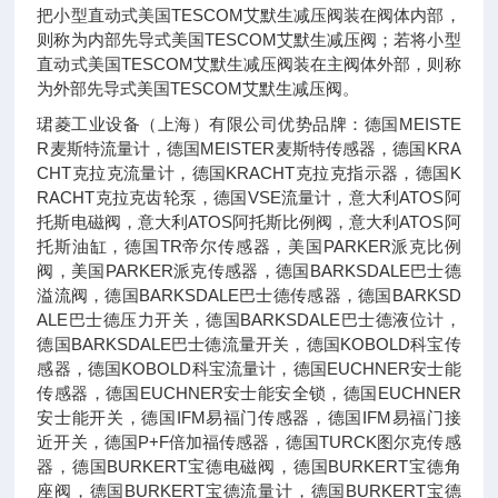
把小型直动式美国TESCOM艾默生减压阀装在阀体内部，
则称为内部先导式美国TESCOM艾默生减压阀；若将小型
直动式美国TESCOM艾默生减压阀装在主阀体外部，则称
为外部先导式美国TESCOM艾默生减压阀。
珺菱工业设备（上海）有限公司优势品牌：德国MEISTE
R麦斯特流量计，德国MEISTER麦斯特传感器，德国KRA
CHT克拉克流量计，德国KRACHT克拉克指示器，德国K
RACHT克拉克齿轮泵，德国VSE流量计，意大利ATOS阿
托斯电磁阀，意大利ATOS阿托斯比例阀，意大利ATOS阿
托斯油缸，德国TR帝尔传感器，美国PARKER派克比例
阀，美国PARKER派克传感器，德国BARKSDALE巴士德
溢流阀，德国BARKSDALE巴士德传感器，德国BARKSD
ALE巴士德压力开关，德国BARKSDALE巴士德液位计，
德国BARKSDALE巴士德流量开关，德国KOBOLD科宝传
感器，德国KOBOLD科宝流量计，德国EUCHNER安士能
传感器，德国EUCHNER安士能安全锁，德国EUCHNER
安士能开关，德国IFM易福门传感器，德国IFM易福门接
近开关，德国P+F倍加福传感器，德国TURCK图尔克传感
器，德国BURKERT宝德电磁阀，德国BURKERT宝德角
座阀，德国BURKERT宝德流量计，德国BURKERT宝德