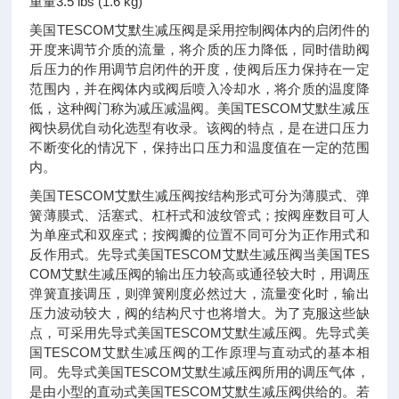
重量3.5 lbs (1.6 kg)
美国TESCOM艾默生减压阀是采用控制阀体内的启闭件的
开度来调节介质的流量，将介质的压力降低，同时借助阀
后压力的作用调节启闭件的开度，使阀后压力保持在一定
范围内，并在阀体内或阀后喷入冷却水，将介质的温度降
低，这种阀门称为减压减温阀。美国TESCOM艾默生减压
阀快易优自动化选型有收录。该阀的特点，是在进口压力
不断变化的情况下，保持出口压力和温度值在一定的范围
内。
美国TESCOM艾默生减压阀按结构形式可分为薄膜式、弹
簧薄膜式、活塞式、杠杆式和波纹管式；按阀座数目可人
为单座式和双座式；按阀瓣的位置不同可分为正作用式和
反作用式。先导式美国TESCOM艾默生减压阀当美国TES
COM艾默生减压阀的输出压力较高或通径较大时，用调压
弹簧直接调压，则弹簧刚度必然过大，流量变化时，输出
压力波动较大，阀的结构尺寸也将增大。为了克服这些缺
点，可采用先导式美国TESCOM艾默生减压阀。先导式美
国TESCOM艾默生减压阀的工作原理与直动式的基本相
同。先导式美国TESCOM艾默生减压阀所用的调压气体，
是由小型的直动式美国TESCOM艾默生减压阀供给的。若