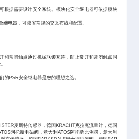
电器，可根据需要设计安全系统。模块化安全继电器可依据模块
的主安全继电器，可减省常规的交叉布线和配置。
器的常开和常闭触点通过机械联锁互连，防止常开和常闭触点同
全。
们的PSR安全继电器是您的理想之选。
STER麦斯特传感器，德国KRACHT克拉克流量计，德国
ATOS阿托斯电磁阀，意大利ATOS阿托斯比例阀，意大利
R派克传感器，德国BARKSDALE巴士德溢流阀，德国BAR