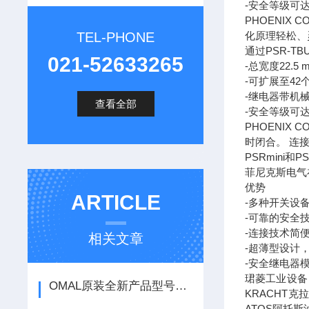
-安全等级可达PL
PHOENI
TEL-PHONE
化原理轻松、
通过PSR-
021-52633265
-总宽度22.5 
-可扩展至42
-继电器带机
查看全部
-安全等级可达PL
PHOENI
时闭合。 连
PSRmini
菲尼克斯电气
优势
ARTICLE
-多种开关设
-可靠的安全
-连接技术简
相关文章
-超薄型设计
-安全继电器模块
珺菱工业设备
OMAL原装全新产品型号DA180411S F05-F07库存优惠出售
KRACHT
ATOS阿托斯