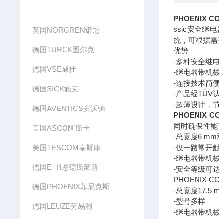
PHOENIX
ssic安全
英国NORGREN诺冠
统，可根据需
德国TURCK图尔克
优势
-多种安全继
德国VSE威仕
-继电器带机
-连接技术简
德国SICK施克
-产品经TÜV
-超薄设计，
德国AVENTICS安沃驰
PHOENIX
同时确保性能
美国ASCO阿斯卡
-总宽度6 mm
美国TESCOM泰斯康
-仅一路常开
-继电器带机
德国E+H恩德斯豪斯
-安全等级可达PL
PHOENIX
德国PHOENIX菲尼克斯
-总宽度17.5 
-型号多样
德国LEUZE劳易测
-继电器带机