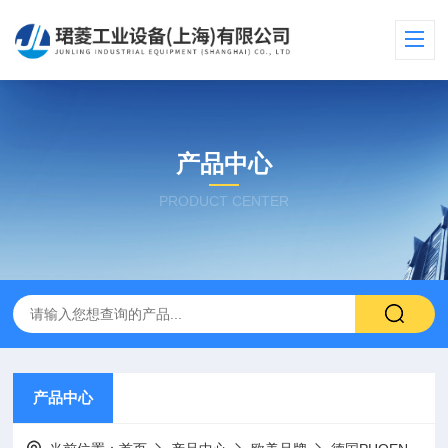
产品中心
PRODUCT CENTER
产品中心