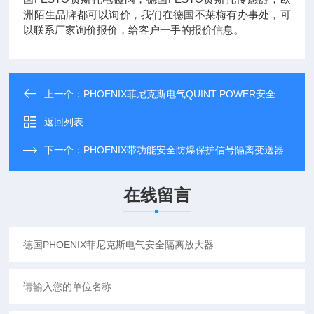
洲陌生品牌都可以询价，我们在德国不莱梅有办事处，可
以联系厂家询价报价，给客户一手的报价信息。
上一个：
PHOENIX菲尼克斯电气QUINT POWER安全电源
返回列表
下一个：
PHOENIX带功能安全防爆保护信号隔离变送器
在线留言