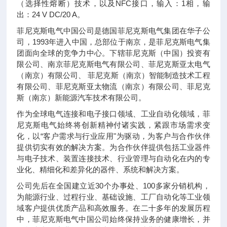
（选择性熔断）技术，以及NFC接口，输入：1相，输
出：24 V DC/20 A。
菲尼克斯电气中国公司是德国菲尼克斯电气集团在华子公
司，1993年进入中国，总部位于南京，是菲尼克斯电气集
团面向全球的竞争力中心。下辖菲尼克斯（中国）投资有
限公司、南京菲尼克斯电气有限公司、菲尼克斯亚太电气
（南京）有限公司、 菲尼克斯（南京）智能制造技术工程
有限公司、菲尼克斯亚太物流（南京）有限公司、菲尼克
斯（南京）新能源汽车技术有限公司。
作为全球电气连接和电子接口领域、工业自动化领域，菲
尼克斯电气始终将创新精神付诸实践，紧跟市场需求变
化，以“客户需求与行业应用"为驱动，为客户与合作伙伴
提供切实有效的解决方案。为合作伙伴提供包括工业器件
与电子技术、装置连接技术、行业管理与自动化在内的专
业化、精细化和差异化的器件、系统和解决方案。
公司先后在全国建立近30个办事处、100多家分销机构，
为能源行业、过程行业、基础设施、工厂自动化等工业领
域客户提供优质产品和高效服务。在二十多年的发展历程
中，菲尼克斯电气中国公司始终保持业务的健康增长，并