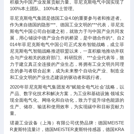
积极为中国产业发展贡献力量。菲尼克斯电气中国实现了
100%本土团队、100%本土管理。
菲尼克斯电气集团是德国工业4.0的重要参与者和推进者。
作为来自德国的隐形***、德国工业文明的***代表，菲尼克
斯电气中国公司自创建之初，就致力于与中国产业共同发
展，用心铺设中德产业合作的桥梁，是中德合作的*。自2
014年菲尼克斯电气中国公司正式发布智能战略，成立菲
尼克斯电气智能战略推进联盟以来，一直积极地推动并联
合与产业相关的政府部门、科研院所、***企业代表等，致
力于建立真正全连接的产业生态，将拥有工业文明共同理
念的参与者联合起来，成为未来整个自动化产业、制造业
和工业文明的产业生态建设的驱动者和践行者。
2020年菲尼克斯电气集团发布“赋能全电气社会"战略，以
产品、数字化技术和解决方案，为工业和基础设施 领域实
现全面电气化、网络化和自动化，致力于提升绿色能源的
生产、储存、输送和使用效率，为实现碳中和目标贡献力
量。
珺菱工业设备（上海）有限公司优势品牌：德国MEISTE
R麦斯特流量计，德国MEISTER麦斯特传感器，德国KRA