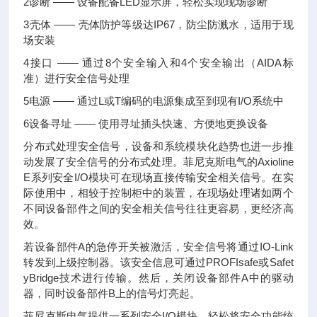
2诊断 —— 设备配备LED显示屏，轻松实现现场诊断
3壳体 —— 壳体防护等级达IP67，防尘防溅水，适用于现
场安装
4接口 —— 通过8个安全输入和4个安全输出（AIDA标
准）进行安全信号处理
5电源 —— 通过L或T编码的电源集成至到现有I/O系统中
6设备寻址 —— 使用寻址插头快速、方便地更换设备
分布式处理安全信号，设备和系统模块化趋势也进一步推
动发展了安全信号的分布式处理。菲尼克斯电气的Axioline
E系列安全I/O模块可在现场直接传输安全相关信号。在实
际使用中，相较于控制柜中的装置，在现场处理诸如两个
不同设备部件之间的安全相关信号往往更容易，更经济高
效。
若设备部件A的急停开关被激活，安全信号将通过IO-Link
转发到上级控制器。该安全信息可通过PROFIsafe或Safet
yBridge技术进行传输。然后，关闭设备部件A中的驱动
器，同时设备部件B上的信号灯亮起。
菲尼克斯电气提供一系列安全I/O模块，轻松将安全功能统