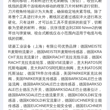
片相向移动，对材料进行无毛刺断线（剪切）。咬合式断
线指的是两个连续相向移动的楔形刀片对材料进行切割。
刀片楔角特地设计为大角度，确保稳定地夹紧导线。除了
将整个工具进行淬火外，断线区还通过感应淬火进行再次
硬化。只有这样，才可以在工具不受损坏的前提下，切断
极为坚硬的材料，例如，抗张强度达到2300 N/mm2的钢
琴丝与弹簧钢。咬合式断线仅在小范围内适用于电缆与电
线的切断。
珺菱工业设备（上海）有限公司优势品牌：德国MEISTE
R麦斯特流量计，德国MEISTER麦斯特传感器，德国KRA
CHT克拉克流量计，德国KRACHT克拉克指示器，德国K
RACHT克拉克齿轮泵，德国VSE流量计，意大利ATOS阿
托斯电磁阀，意大利ATOS阿托斯比例阀，意大利ATOS阿
托斯油缸，德国TR帝尔传感器，美国PARKER派克比例
阀，美国PARKER派克传感器，德国BARKSDALE巴士德
溢流阀，德国BARKSDALE巴士德传感器，德国BARKSD
ALE巴士德压力开关，德国BARKSDALE巴士德液位计，
德国BARKSDALE巴士德流量开关，德国KOBOLD科宝传
感器，德国KOBOLD科宝流量计，德国EUCHNER安士能
传感器，德国EUCHNER安士能安全锁，德国EUCHNER