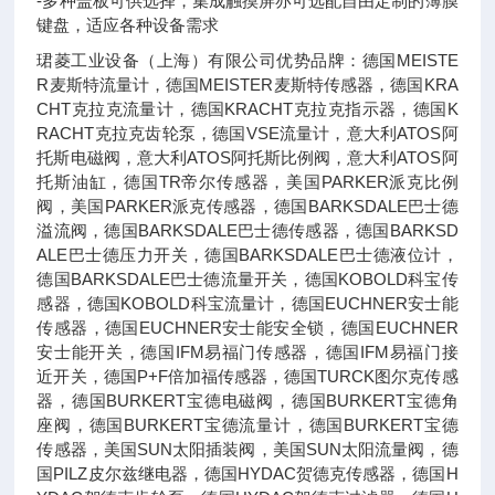
-多种盖板可供选择，集成触摸屏亦可选配自由定制的薄膜
键盘，适应各种设备需求
珺菱工业设备（上海）有限公司优势品牌：德国MEISTE
R麦斯特流量计，德国MEISTER麦斯特传感器，德国KRA
CHT克拉克流量计，德国KRACHT克拉克指示器，德国K
RACHT克拉克齿轮泵，德国VSE流量计，意大利ATOS阿
托斯电磁阀，意大利ATOS阿托斯比例阀，意大利ATOS阿
托斯油缸，德国TR帝尔传感器，美国PARKER派克比例
阀，美国PARKER派克传感器，德国BARKSDALE巴士德
溢流阀，德国BARKSDALE巴士德传感器，德国BARKSD
ALE巴士德压力开关，德国BARKSDALE巴士德液位计，
德国BARKSDALE巴士德流量开关，德国KOBOLD科宝传
感器，德国KOBOLD科宝流量计，德国EUCHNER安士能
传感器，德国EUCHNER安士能安全锁，德国EUCHNER
安士能开关，德国IFM易福门传感器，德国IFM易福门接
近开关，德国P+F倍加福传感器，德国TURCK图尔克传感
器，德国BURKERT宝德电磁阀，德国BURKERT宝德角
座阀，德国BURKERT宝德流量计，德国BURKERT宝德
传感器，美国SUN太阳插装阀，美国SUN太阳流量阀，德
国PILZ皮尔兹继电器，德国HYDAC贺德克传感器，德国H