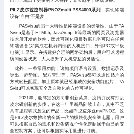
画面呈现出了更多的艺术特性，非常适用于终端设备。
PILZ皮尔兹控制器PNOZmulti PSS4000系列
，实现终端
设备“自由"不是梦
PASvisu的另一大特性是终端设备的灵活性。由于PA
Svisu是基于HTML5, JavaScript 6等最新的网页及浏览器
技术所开发的软件，因此可视化项目数据几乎可以在任何
终端设备(如集成在机器内部的人机接口、外部PC或平板
电脑)上显示。在搭建好合理的网络架构后，用户可以远程
访问设备状态，大大提升了人机交互的灵活性。
此外，一些常用功能，诸如项目语言设置、数据记录及
导出、趋势图、配方管理等，PASvisu都可以通过贴片的
方式轻松配置。加上原本就已经集成的安全功能贴片，PA
Svisu可以实现安全及自动化的方位可视化。
2021年，最笃定的方向非创新莫属。疫情并没有打乱
皮尔磁创新的步伐，在这一年里新品陆续上市，其中不乏
具有里程碑式意义的产品，比如PILZ皮尔兹myPNOZ。这
是PILZ皮尔兹推出的全新一代的模块化安全继电器，用户
可以根据自己的需求和设备情况个性化定制属于自己的安
全控制方案，还可以根据实际用量进行订购。