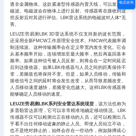
电话咨询
透非金属物体。这款紧凑型传感器内置天线，可以发射电
磁波。电磁波会在物体上进行反射。传感器将在接收到这
些反射后对其进行评估。LBK雷达系统的电磁波对人体*无
害。
LEUZE劳易测LBK 3D雷达系统不仅支持新的波长范围，
还采用全新FMCW工作原理安全技术。FMCW代表频率调
制连续波。这种传输频率会在定义带宽内发生变化。它会
从基本频率开始，连续增加至最大频率，然后再返回基本
频率。如果这种信号被人员反射，则将会在一定时间延迟
后到达接收器。如果LBK传感器与人员之间的距离保持不
变，差频值也将保持不变。但是，如果人员移动，传输和
接收信号之间的延时将会发生改变，从而导致差频改变。
人员移动速度越快，差频变化也越大。这样LBK传感器将
能够确定人员移动的速度。
LEUZE劳易测LBK系列安全雷达系统现货
，
该方法也称为
多普勒雷达原理，它可以非常精准地确定移动情况。LBK
传感器不仅可以检测出正在移动的人员，还可以检测出几
乎看不出任何移动迹象的静止人员。即使人员站立不动，
也不是绝对静止的，始终会存在一些动作，例如脉搏或心