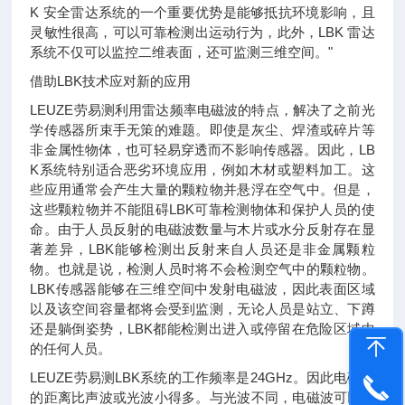
K 安全雷达系统的一个重要优势是能够抵抗环境影响，且
灵敏性很高，可以可靠检测出运动行为，此外，LBK 雷达
系统不仅可以监控二维表面，还可监测三维空间。"
借助LBK技术应对新的应用
LEUZE劳易测利用雷达频率电磁波的特点，解决了之前光
学传感器所束手无策的难题。即使是灰尘、焊渣或碎片等
非金属性物体，也可轻易穿透而不影响传感器。因此，LB
K系统特别适合恶劣环境应用，例如木材或塑料加工。这
些应用通常会产生大量的颗粒物并悬浮在空气中。但是，
这些颗粒物并不能阻碍LBK可靠检测物体和保护人员的使
命。由于人员反射的电磁波数量与木片或水分反射存在显
著差异，LBK能够检测出反射来自人员还是非金属颗粒
物。也就是说，检测人员时将不会检测空气中的颗粒物。
LBK传感器能够在三维空间中发射电磁波，因此表面区域
以及该空间容量都将会受到监测，无论人员是站立、下蹲
还是躺倒姿势，LBK都能检测出进入或停留在危险区域中
的任何人员。
LEUZE劳易测LBK系统的工作频率是24GHz。因此电磁波
的距离比声波或光波小得多。与光波不同，电磁波可以穿