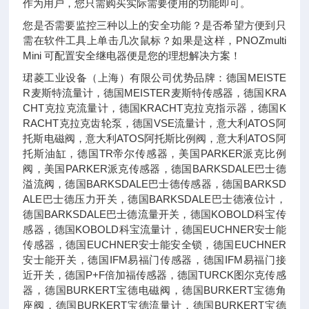
作为用户，您只需购买实际需要使用的功能即可。
您是否需要监控三种以上的安全功能？是否希望方便到只
需在软件工具上单击几次鼠标？如果是这样，PNOZmulti
Mini 可配置安全继电器便是您的理想解决方案！
珺菱工业设备（上海）有限公司优势品牌：德国MEISTE
R麦斯特流量计，德国MEISTER麦斯特传感器，德国KRA
CHT克拉克流量计，德国KRACHT克拉克指示器，德国K
RACHT克拉克齿轮泵，德国VSE流量计，意大利ATOS阿
托斯电磁阀，意大利ATOS阿托斯比例阀，意大利ATOS阿
托斯油缸，德国TR帝尔传感器，美国PARKER派克比例
阀，美国PARKER派克传感器，德国BARKSDALE巴士德
溢流阀，德国BARKSDALE巴士德传感器，德国BARKSD
ALE巴士德压力开关，德国BARKSDALE巴士德液位计，
德国BARKSDALE巴士德流量开关，德国KOBOLD科宝传
感器，德国KOBOLD科宝流量计，德国EUCHNER安士能
传感器，德国EUCHNER安士能安全锁，德国EUCHNER
安士能开关，德国IFM易福门传感器，德国IFM易福门接
近开关，德国P+F倍加福传感器，德国TURCK图尔克传感
器，德国BURKERT宝德电磁阀，德国BURKERT宝德角
座阀，德国BURKERT宝德流量计，德国BURKERT宝德