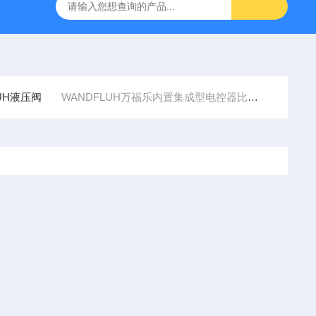
AIN海德汉角度编码器全系列介绍
0631-053BARKSDALE温度
LUH液压阀
WANDFLUH万福乐内置集成型电控器比例换向阀