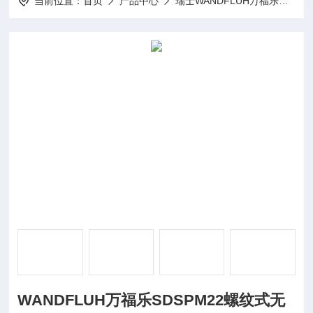
当前位置：
首页
产品中心
瑞士WANDFLUH万福乐
WA
WANDFLUH万福乐SDSPM22螺纹式无