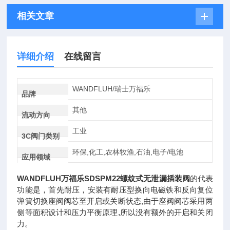
相关文章
详细介绍
在线留言
WANDFLUH/瑞士万福乐
品牌
其他
流动方向
工业
3C阀门类别
环保,化工,农林牧渔,石油,电子/电池
应用领域
WANDFLUH万福乐SDSPM22螺纹式无泄漏插装阀
的代表
功能是，首先耐压，安装有耐压型换向电磁铁和反向复位
弹簧切换座阀阀芯至开启或关断状态,由于座阀阀芯采用两
侧等面积设计和压力平衡原理,所以没有额外的开启和关闭
力。