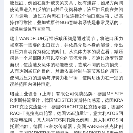
液压缸，例如在提升或夹紧夹具，没有泄露，如果方向阀
使流量进入相反的油口并且使阀释放，液压缸只能在关闭
方向运动。通过方向阀在中位连接2个油口至油箱，提高
操作可靠性，叠加式原件NG6意味着系统是非常灵活的，
减轻重量且节省空间。
瑞士WANDFLUH万福乐减压阀是通过调节，将进口压力
减至某一需要的出口压力，并依靠介质本身的能量，使出
口压力自动保持稳定的阀门。从流体力学的观点看，减压
阀是一个局部阻力可以变化的节流元件，即通过改变节流
面积，使流速及流体的动能改变，造成不同的压力损失，
从而达到减压的目的。然后依靠控制与调节系统的调节，
使阀后压力的波动与弹簧力相平衡，使阀后压力在一定的
误差范围内保持恒定。
珺菱工业设备（上海）有限公司优势品牌：德国MEISTE
R麦斯特流量计，德国MEISTER麦斯特传感器，德国KRA
CHT克拉克流量计，德国KRACHT克拉克指示器，德国K
RACHT克拉克齿轮泵，德国VSE流量计，意大利ATOS阿
托斯电磁阀，意大利ATOS阿托斯比例阀，意大利ATOS阿
托斯油缸，德国TR帝尔传感器，美国PARKER派克比例
阀，美国PARKER派克传感器，德国BARKSDALE巴士德