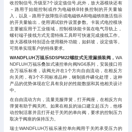
收控制信号,升级至7个设定值信号,此外，放大器模块还有
－路用于始能控制或作为电磁铁B转换控制的开关量输
入，以及－路用于故障指示或电磁铁A和电磁铁B激活指示
的开关量输出，使用调试软件设置参数。卡装式电控模块
主要被应用于工业领域，控制模块能卡装在电气导轨上，
螺钉端子接线方式无需特殊工具即可快速完成接线工作。
放大器模块特别适合使用额外功能，如斜坡，设定值等。
可简单实现客户的特殊要求。
WANDFLUH万福乐SDSPM22螺纹式无泄漏插装阀
，
WA
NDFLUH万福乐叠加式液控单向阀NG6系列，安装接口符
合万福乐标准，该阀允许在1个方向自由流动，在相反方
向关闭，有3个不同标准品种，钢制插件磷化处理，这种
产品的优势体现在它具有良好的性能数据和其他相关设计
中。
在自由流动方向，流量克服弹簧，打开阀座，在相反方向
弹簧有助于阀关闭。如果在相反的油口建立起压力，他移
动控制活塞并且打开处于关闭的单向阀，要求的控制压力
取决于阀座的保持压力。
瑞士WANDFLUH万福乐液控单向阀用于关闭承受压力的