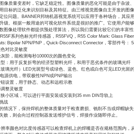
图像质量变差时，它缺乏稳定性。图像质量的恶化可能是由于杂波
用目标的泛化来识别目标及其特征。由三维视觉图像自主开发的图
定位问题。BANNER邦纳机器视觉系统可以应用于各种场合，其应
升级。根据一般用途的可视化软件系统是很好的推广。它使用户能
数图像处理软件都提供预处理算法，所以我们需要比较它们的丰富性
F系列色标光纤传感器，R55FVQ，R55 Color Mark: Glass Fiber w/ Red 
uts: Bipolar NPN/PNP，Quick-Disconnect Connector，零部件号： 5
颜色对比灵敏度
级灰阶，能检测每秒10000次的颜色变化
类型：用于反复折弯的经济型塑料光纤，和用于恶劣条件的玻璃光纤
仅玻璃光纤）LED光斑型号或绿色、蓝色、红色或白色可见LED光斑
直流电源供电，带双极性NPN或PNP输出
按钮设置，用于静态、动态和远程示教
动调整灵敏度
狭小区域，可以进行平面安装或安装到35 mm DIN导轨上
挑战
的情况下，保持焊机的整体质量对于检查磨损、铣削不当或焊帽缺失
失败，则会向过程控制器发送维护信号，焊接作业随即停止。
高分辨率颜色对比度传感器可以检查焊机上的焊嘴是否在规格范围内，