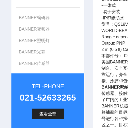
-一体式
-易于安装
BANNER编码器
-IP67级防水
型号：QS18V
BANNER变频器
WORLD-BEAM:
Range: depends
BANNER照明灯
Output: PNP
2 m (6.5 ft) C
BANNER光幕
零部件号： 02
美国BANN
BANNER传感器
制台、安全互
靠运行，齐全
接、涂胶和包
TEL-PHONE
BANNER邦
传感器、接触
021-52633265
了广阔的工业
BANNER
将捕获的目标
查看全部
号进行各种操
区之一。目标