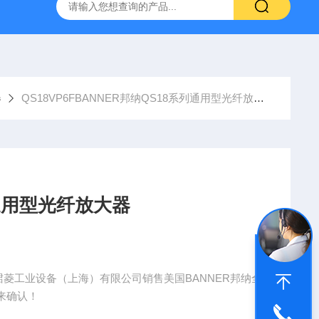
NHAIN海德汉角度编码器全系列介绍
0631-053BARKSDAL
器
QS18VP6FBANNER邦纳QS18系列通用型光纤放大器
列通用型光纤放大器
，珺菱工业设备（上海）有限公司销售美国BANNER邦纳全
来确认！