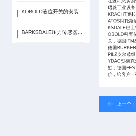
在这种恶劣的
珺菱工业设备
KOBOLD液位开关的安装方法及注意事项分析
KRACHT
ATOS阿托斯
KSDALE巴
BARKSDALE压力传感器有哪些功能特点？
OBOLD科宝
关，德国IF
德国BURK
PILZ皮尔
YDAC贺德
缸，德国FE
价，给客户一
上一个