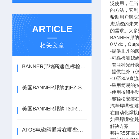
泛使用，但当
的方法，它利
帮助用户解决
虑系统的未来
ARTICLE
的需求。大多
BANNER邦纳R55
0 V dc，Outp
相关文章
-提供非凡的
-可靠检测16
-有两种光纤
BANNER邦纳高速色标检测Q3XTBLD50-Q8
-提供红外（
-10至30V
-采用简易的
美国BANNER邦纳的EZ-Screen LS安全光幕选购问题
-使用按钮手
-能轻松安装在
汽车焊嘴检测
美国BANNER邦纳T30R传感器可防止碰撞方案
在自动化焊接
如果焊嘴检测
解决方案
ATOS电磁阀通常在哪些行业中得到应用？
邦纳R55F