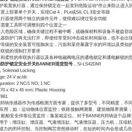
护装置执行器，通过保持锁定在一起直到危险运动*停止来防止进入
置上部署单个开关，实现Cat 4，PLe或SIL CL 3安全等级
执行器使用两个独立的操作元件，使得难以绕过安全功能
不需要工具即可调整到四个位置之一
进入危险区域，确保关键过程不被中断，或确保材料和设备不被盗窃
机器防护门将无法打开，即使经常受到冲击或长时间振动，也不会出
7防护等级的安全装置可抵御灰尘，污垢和某些暴露于水的环境以及类似
全联锁的强制打开要求
性和柔性的串联执行器以及各种电磁阀电压的通电锁定和通电解锁的
纳防护锁定安全开关BANNER现货型号
，
SI-LS42DMI
y, Solenoid Locking
age: 24 V ac/dc
guration: 2 NC/1 NO; 1 NC
70 x 43 x 45 mm; Plastic Housing
881
ER邦纳传感器作为传感检测方面专家，提供了多型号，不同精度，不
应用，如：运动物体位置监控；铁路接触网测量、建筑物限界测量
；船舶安全停靠位置监控；集装箱定位。对于BANNER邦纳这个品牌
用于：增压缸、增压器、气液增压缸、气液增压器、压力机，压缩机，
成力的闭环控制。当控制阀芯突然移动时，在短的时间内会形成几倍于