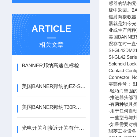
感器的结构元
板中返回。B
焦射向接收器
器就是如今光
ARTICLE
业或生产何种
美国BANN
况存在时一直
相关文章
SI-GL42DM21
SI-GL42 Serie
Solenoid Lock
BANNER邦纳高速色标检测Q3XTBLD50-Q8
Contact Confi
Connector: N
零部件号： 81
美国BANNER邦纳的EZ-Screen LS安全光幕选购问题
-轻巧而坚固
-推进器头部
-有两种锁具
美国BANNER邦纳T30R传感器可防止碰撞方案
-用于任何自
-一些型号与
-如果需要对
光电开关和接近开关有什么区别？
珺菱工业设备