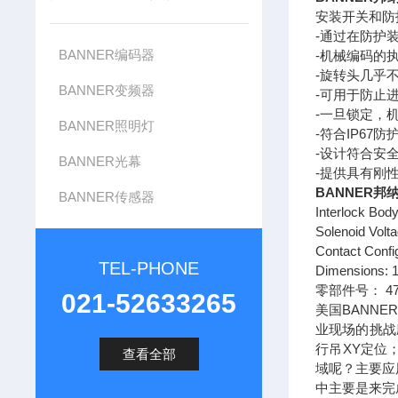
安装开关和防
-通过在防护装
BANNER编码器
-机械编码的
-旋转头几乎
BANNER变频器
-可用于防止
-一旦锁定，
BANNER照明灯
-符合IP6
-设计符合安
BANNER光幕
-提供具有刚
BANNER邦
BANNER传感器
Interlock Bod
Solenoid Volt
Contact Confi
TEL-PHONE
Dimensions: 1
零部件号： 47
021-52633265
美国BANN
业现场的挑战
行吊XY定位
查看全部
域呢？主要应
中主要是来完