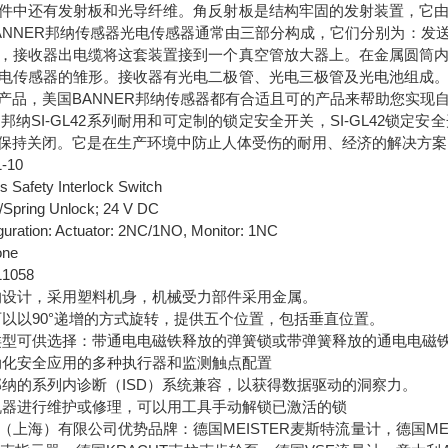
件中还有发射板和光导纤维。角反射板是结构牢固的发射装置，它
ANNER邦纳传感器光电传感器通常由三部分构成，它们分别为：发
，接收器出电缆将这套装置接到一个真空管放大器上。在金属圆筒
电传感器的雏形。接收器有光电二极管、光电三极管及光电池组成
产品，美国BANNER邦纳传感器都有合适且可的产品来帮助您实现
ER邦纳SI-GL42系列耐用和可定制的锁定安全开关，SI-GL42
保持关闭。它是在生产环境中防止人体受伤的耐用、经济的解决方案
-10
s Safety Interlock Switch
/Spring Unlock; 24 V DC
guration: Actuator: 2NC/1NO, Monitor: 1NC
one
1058
的设计，采用塑料机身，机械受力部件采用金属。
可以以90°递增的方式旋转，提供五个位置，包括垂直位置。
类型可供选择：带通电电磁铁释放的弹簧锁或带弹簧释放的通电电磁
动化安全应用的多种执行器和监测触点配置
邦纳的系列内诊断（ISD）系统兼容，以获得数据驱动的洞察力。
机器进行维护或修理，可以用工具手动解锁已激活的锁
（上海）有限公司优势品牌：德国MEISTER麦斯特流量计，德国MEI