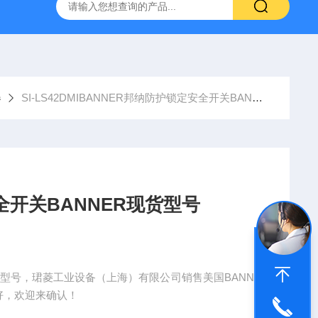
NHAIN海德汉角度编码器全系列介绍
0631-053BARKSDAL
器
SI-LS42DMIBANNER邦纳防护锁定安全开关BANNER现货型号
全开关BANNER现货型号
现货型号，珺菱工业设备（上海）有限公司销售美国BANNE
好，欢迎来确认！