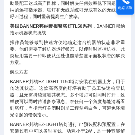
助装配工达成高产目标，同时解决任何效率低下问题。邦
电话咨询
纳的远程指示器、塔灯和无线系统可形成有效的无线物料
呼叫过程，同时显著提高生产效率。
美国BANNER邦纳带报警塔灯TL50系列
，
BANNER邦纳
指示机器状态挑战
操作员能够做到快速方便地确定这台机器的状态非常重
要。他们需要了解机器运行状态，以便时时监控机器。此
类应用需要一种即便从远处也能清楚显示面板状态的解决
方案。
解决方案
BANNER邦纳EZ-LIGHT TL50塔灯安装在机器上方，用于
传达其状态。这款高亮度的灯塔有助于员工快速检查机
器，且无需持续监测其状态。多个塔灯可以同时打开，这
样便可以同时传送多条讯息。在任何一个角度都能清晰看
到塔灯，当指示灯关闭时则呈工程塑料白色，可避免环境
光引起的错误指示。
BANNER邦纳EZ-LIGHT塔灯进行了*预装配和预配置，在
安装过程中可以省时省钱。功耗小于2W，是一种节能解