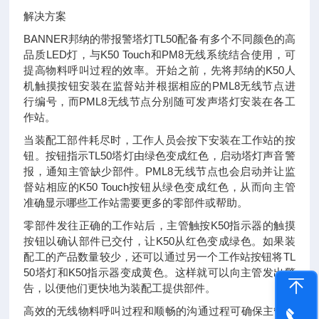
解决方案
BANNER邦纳的带报警塔灯TL50配备有多个不同颜色的高
品质LED灯，与K50 Touch和PM8无线系统结合使用，可
提高物料呼叫过程的效率。开始之前，先将邦纳的K50人
机触摸按钮安装在监督站并根据相应的PML8无线节点进
行编号，而PML8无线节点分别随可发声塔灯安装在各工
作站。
当装配工部件耗尽时，工作人员会按下安装在工作站的按
钮。按钮指示TL50塔灯由绿色变成红色，启动塔灯声音警
报，通知主管缺少部件。PML8无线节点也会启动并让监
督站相应的K50 Touch按钮从绿色变成红色，从而向主管
准确显示哪些工作站需要更多的零部件或帮助。
零部件发往正确的工作站后，主管触按K50指示器的触摸
按钮以确认部件已交付，让K50从红色变成绿色。如果装
配工的产品数量较少，还可以通过另一个工作站按钮将TL
50塔灯和K50指示器变成黄色。这样就可以向主管发出警
告，以便他们更快地为装配工提供部件。
高效的无线物料呼叫过程和顺畅的沟通过程可确保主管帮