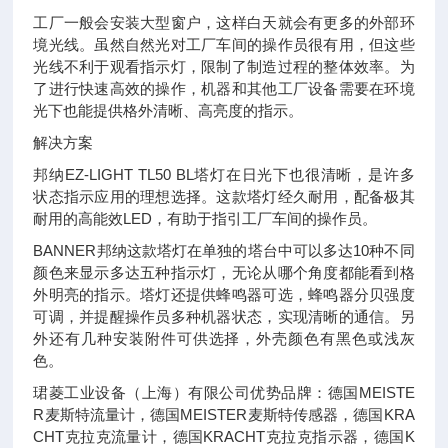
工厂一般会安装大型窗户，这样白天就会有更多的外部环
境光线。虽然自然光对工厂车间的操作员很有用，但这些
光线不利于观看指示灯，限制了制造过程的整体效率。为
了进行快速高效的操作，机器和其他工厂设备需要在环境
光下也能提供格外清晰、高亮度的指示。
解决方案
邦纳EZ-LIGHT TL50 BL塔灯在日光下也很清晰，是许多
状态指示应用的理想选择。这款塔灯经久耐用，配备极其
耐用的高能效LED，有助于指引工厂车间的操作员。
BANNER邦纳这款塔灯在单独的塔台中可以多达10种不同
颜色来显示多达五种指示灯，无论从哪个角度都能看到格
外明亮的指示。塔灯还提供蜂鸣器可选，蜂鸣器分贝强度
可调，并提醒操作员多种机器状态，实现清晰的通信。另
外还有几种安装附件可供选择，外壳颜色有黑色或浅灰
色。
珺菱工业设备（上海）有限公司优势品牌：德国MEISTE
R麦斯特流量计，德国MEISTER麦斯特传感器，德国KRA
CHT克拉克流量计，德国KRACHT克拉克指示器，德国K