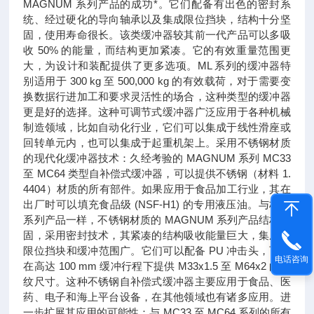
MAGNUM 系列产品的成功*。它们配备有出色的密封系
统、经过硬化的导向轴承以及集成限位挡块，结构十分坚
固，使用寿命很长。该类缓冲器较其前一代产品可以多吸
收 50% 的能量，而结构更加紧凑。它的有效重量范围更
大，为设计和装配提供了更多选项。ML 系列的缓冲器特
别适用于 300 kg 至 500,000 kg 的有效载荷，对于需要变
换数据行进加工和要求灵活性的场合，这种类型的缓冲器
更是好的选择。这种可调节式缓冲器广泛应用于各种机械
制造领域，比如自动化行业，它们可以集成于线性滑座或
回转单元内，也可以集成于起重机架上。采用不锈钢材质
的现代化缓冲器技术：久经考验的 MAGNUM 系列 MC33
至 MC64 类型自补偿式缓冲器，可以提供不锈钢（材料 1.
4404）材质的所有部件。如果应用于食品加工行业，其在
出厂时可以填充食品级 (NSF-H1) 的专用液压油。与标准
系列产品一样，不锈钢材质的 MAGNUM 系列产品结构坚
固，采用密封技术，其紧凑的结构吸收能量巨大，集成有
限位挡块和缓冲范围广。它们可以配备 PU 冲击头，可以
电话咨询
在高达 100 mm 缓冲行程下提供 M33x1.5 至 M64x2 的螺
纹尺寸。这种不锈钢自补偿式缓冲器主要应用于食品、医
药、电子和海上平台设备，在其他领域也有诸多应用。进
一步扩展其应用的可能性：与 MC33 至 MC64 系列的所有