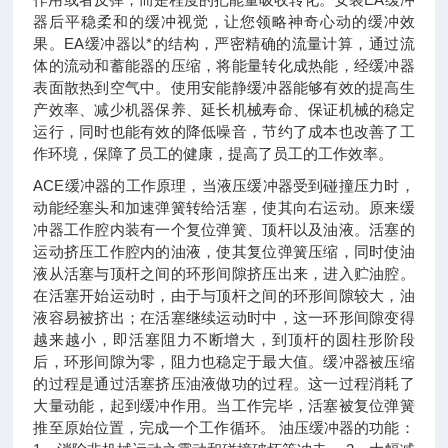
器后平稳柔和的缓冲视觉，让您领略神奇心动的缓冲效
果。EA缓冲器以*的结构，严密精确的流量计算，通过流
体的流动和蓄能器的压缩，将能量转化成热能，经缓冲器
表面散热到空气中。使用安能静缓冲器能够有效的提高生
产效率、减少机器保养、延长机械寿命、保证机械的稳定
运行，同时也能有效的降低噪音，节约了成本也改善了工
作环境，保障了员工的健康，提高了员工的工作效率。
ACE缓冲器的工作原理，当液压缓冲器受到碰撞压力时，
动能经塞头和加速弹簧转给活塞，使其向右运动。原来缓
冲器工作腔内装有一个复位弹簧、顶杆以及油液。活塞的
运动挤压工作腔内的油液，使其复位弹簧压缩，同时使油
液从活塞与顶杆之间的环形间隙挤压出来，进入贮油腔。
在活塞开始运动时，由于与顶杆之间的环形间隙较大，油
液容易被挤出；在活塞继续运动时中，这一环形间隙变得
越来越小，即活塞阻力不断增大，到顶杆的圆柱形阶段
后，环形间隙为零，阻力也稳定于最大值。缓冲器被压缩
的过程是通过活塞挤压油液做功的过程。这一过程消耗了
大量动能，起到缓冲作用。当工作完毕，活塞被复位弹簧
推至原始位置，完成一个工作循环。 油压缓冲器的功能：