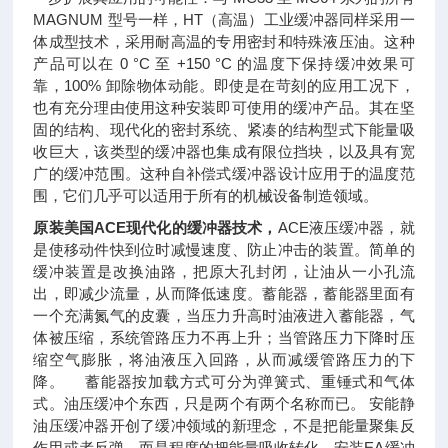
MAGNUM 型号一样，HT（高温）工业缓冲器同样采用一
体成型技术，采用耐高温的专用密封和特殊液压油。这种
产品可以在 0 °C 至 +150 °C 的温度下保持缓冲效果可
靠，100% 卸除物体动能。即使是在苛刻的应用工况下，
也有充分理由使用这种安装即可使用的缓冲产品。其在坚
固的结构、现代化的密封系统、紧凑的结构型式下能量吸
收巨大，该类型的缓冲器也集成有限位挡块，以及具有宽
广的缓冲范围。这种自补偿式缓冲器设计应用于的温度范
围，它们几乎可以适用于所有的机械设备制造领域。
原装美国ACE现代化的缓冲器技术
，
ACE液压缓冲器，就
是使移动件快到位时减慢速度、防止冲击的装置。简单的
缓冲装置是改换油路，把原大孔封闭，让油从一小孔流
出，即减少流量，从而降低速度。蓄能器，蓄能器里面有
一个充满氮气的皮囊，当压力升高时油液进入蓄能器，气
体被压缩，系统管路压力不再上升；当管路压力下降时压
缩空气膨胀，将油液压入回路，从而减缓管路压力的下
降。 蓄能器按加载方式可分为弹簧式、重锤式和气体
式。油压缓冲个东西，只是两个有两个名称而已。 安能静
油压缓冲器开创了缓冲领域的新理念，不是把能量聚集反
作用或者反弹，而是程度的把能量吸收转化。安装EA缓冲